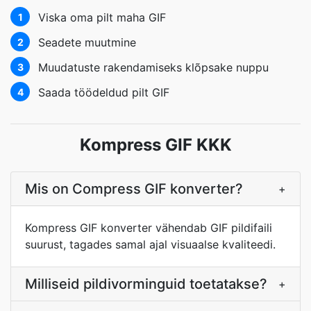
Viska oma pilt maha GIF
1
Seadete muutmine
2
Muudatuste rakendamiseks klõpsake nuppu
3
Saada töödeldud pilt GIF
4
Kompress GIF KKK
Mis on Compress GIF konverter?
+
Kompress GIF konverter vähendab GIF pildifaili
suurust, tagades samal ajal visuaalse kvaliteedi.
Milliseid pildivorminguid toetatakse?
+