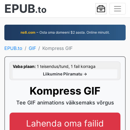
EPUB
.to
ns6.com
~ Osta oma domeeni $2 aasta. Online minutit.
EPUB.to
GIF
Kompress GIF
Vaba plaan:
1 teisendus/tund, 1 fail korraga
Liikumine Piiramatu →
Kompress GIF
Tee GIF animations väiksemaks võrgus
Lahenda oma failid