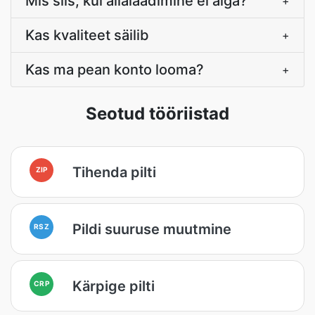
Mis siis, kui allalaadimine ei alga?
+
Kas kvaliteet säilib
+
Kas ma pean konto looma?
+
Seotud tööriistad
Tihenda pilti
ZIP
Pildi suuruse muutmine
RSZ
Kärpige pilti
CRP