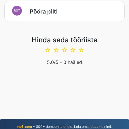
Pööra pilti
ROT
Hinda seda tööriista
☆
☆
☆
☆
☆
5.0
/5 -
0
hääled
ns6.com
~ 800+ domeenilaiendid. Leia oma ideaalne nimi.