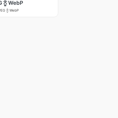
 ਨੂੰ WebP
PEG ਨੂੰ WebP