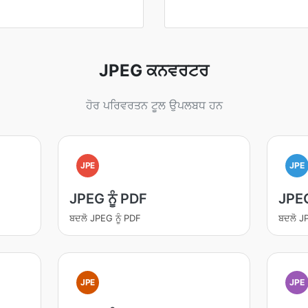
JPEG ਕਨਵਰਟਰ
ਹੋਰ ਪਰਿਵਰਤਨ ਟੂਲ ਉਪਲਬਧ ਹਨ
JPE
JPE
JPEG ਨੂੰ PDF
JPEG
ਬਦਲੋ JPEG ਨੂੰ PDF
ਬਦਲੋ JP
JPE
JPE