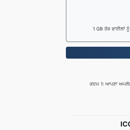
1 GB ਤੱਕ ਫਾਈਲਾਂ ਨੂ
ਕਦਮ 1: ਆਪਣਾ ਅਪਲੋਡ ਕ
ICO