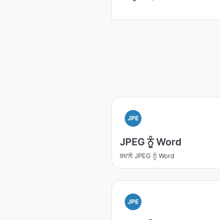
JPE
JPEG ਨੂੰ Word
ਬਦਲੋ JPEG ਨੂੰ Word
JPE