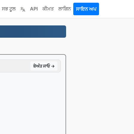
ਸਭ ਟੂਲ
API
ਕੀਮਤ
ਲਾਗਿਨ
ਸਾਇਨ ਅਪ
ਬੇਅੰਤ ਜਾਓ →