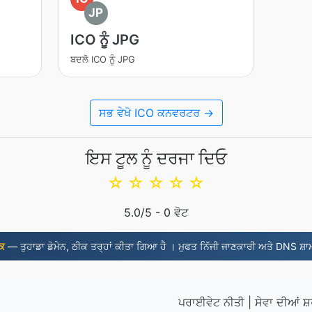
JP
ICO ਨੂੰ JPG
ਬਦਲੋ ICO ਨੂੰ JPG
ਸਭ ਵੇਖੋ ICO ਕਨਵਰਟਰ →
ਇਸ ਟੂਲ ਨੂੰ ਦਰਜਾ ਦਿਓ
☆
☆
☆
☆
☆
5.0
/5 -
0
ਵੋਟ
ਰਕ
— ਤੁਹਾਡਾ ਡੋਮੇਨ, ਠੀਕ ਤਰ੍ਹਾਂ ਕੀਤਾ ਗਿਆ ਹੈ । ਮੁਫਤ ਨਿੱਜੀ ਜਾਣਕਾਰੀ ਅਤੇ DNS ਸ਼ਾ
ਪਰਾਈਵੇਟ ਨੀਤੀ
|
ਸੇਵਾ ਦੀਆਂ ਸ਼