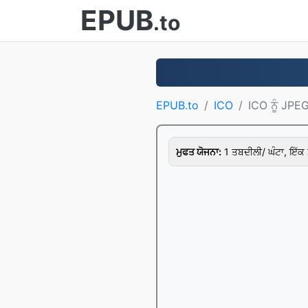
EPUB
.to
EPUB.to
ICO
ICO ਨੂੰ JPE
ਮੁਫਤ ਯੋਜਨਾ:
1 ਤਬਦੀਲੀ/ ਘੰਟਾ, ਇੱਕ 