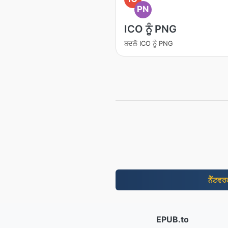
PN
ICO ਨੂੰ PNG
ਬਦਲੋ ICO ਨੂੰ PNG
ਨੈੱਟਵ
EPUB.to