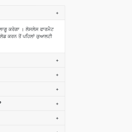
+
ਗੂ ਕਰੇਗਾ । ਲੋਸਲੇਸ ਫਾਰਮੈਟ
ੋਡ ਕਰਨ ਤੋਂ ਪਹਿਲਾਂ ਕੁਆਲਟੀ
+
+
+
?
+
+