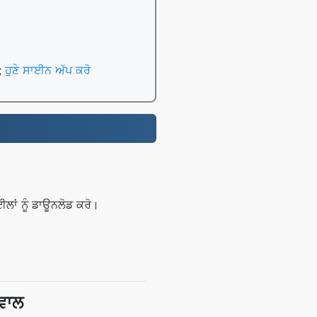
ਨ;
ਹੁਣੇ ਸਾਈਨ ਅੱਪ ਕਰੋ
ਲਾਂ ਨੂੰ ਡਾਊਨਲੋਡ ਕਰੋ।
ਸਵਾਲ