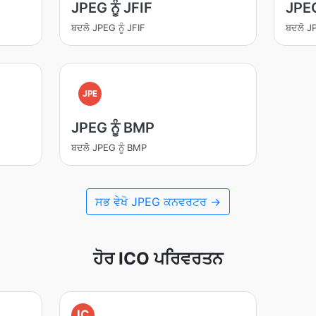
JPEG ਨੂੰ JFIF
JPEG
ਬਦਲੋ JPEG ਨੂੰ JFIF
ਬਦਲੋ J
JPE
JPEG ਨੂੰ BMP
ਬਦਲੋ JPEG ਨੂੰ BMP
ਸਭ ਵੇਖੋ JPEG ਕਨਵਰਟਰ →
ਹੋਰ ICO ਪਰਿਵਰਤਨ
IC