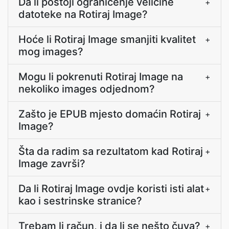
Da li postoji ograničenje veličine
+
datoteke na Rotiraj Image?
Hoće li Rotiraj Image smanjiti kvalitet
+
mog images?
Mogu li pokrenuti Rotiraj Image na
+
nekoliko images odjednom?
Zašto je EPUB mjesto domaćin Rotiraj
+
Image?
Šta da radim sa rezultatom kad Rotiraj
+
Image završi?
Da li Rotiraj Image ovdje koristi isti alat
+
kao i sestrinske stranice?
Trebam li račun, i da li se nešto čuva?
+