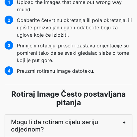
Upload the images that came out wrong way
1
round.
Odaberite četvrtinu okretanja ili pola okretanja, ili
2
upišite proizvoljan ugao i odaberite boju za
uglove koje će izložiti.
Primijeni rotaciju; pikseli i zastava orijentacije su
3
pomireni tako da se svaki gledalac slaže o tome
koji je put gore.
Preuzmi rotiranu Image datoteku.
4
Rotiraj Image Često postavljana
pitanja
Mogu li da rotiram cijelu seriju
+
odjednom?