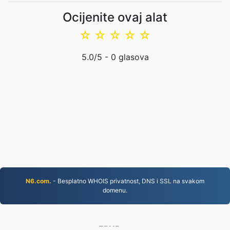
Ocijenite ovaj alat
☆
☆
☆
☆
☆
5.0
/5 -
0
glasova
N6.com.
- Besplatno WHOIS privatnost, DNS i SSL na svakom
domenu.
EPUB.to