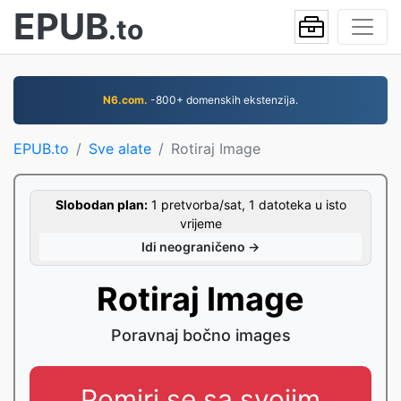
EPUB
.to
N6.com.
-800+ domenskih ekstenzija.
EPUB.to
Sve alate
Rotiraj Image
Slobodan plan:
1 pretvorba/sat, 1 datoteka u isto
vrijeme
Idi neograničeno →
Rotiraj Image
Poravnaj bočno images
Pomiri se sa svojim