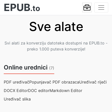
EPUB
.to
Sve alate
Svi alati za konverziju datoteka dostupni na EPUB.to -
preko 1.000 puteva konverzije!
Online urednici
(7)
PDF uređivač
Popunjavač PDF obrazaca
Uređivač riječi
DOCX Editor
DOC editor
Markdown Editor
Uređivač slika