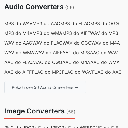
Audio Converters
(56)
MP3 do WAV
MP3 do AAC
MP3 do FLAC
MP3 do OGG
MP3 do M4A
MP3 do WMA
MP3 do AIFF
WAV do MP3
WAV do AAC
WAV do FLAC
WAV do OGG
WAV do M4A
WAV do WMA
WAV do AIFF
AAC do MP3
AAC do WAV
AAC do FLAC
AAC do OGG
AAC do M4A
AAC do WMA
AAC do AIFF
FLAC do MP3
FLAC do WAV
FLAC do AAC
Pokaži sve 56 Audio Converters →
Image Converters
(56)
PNG do JPG
PNG do JPEG
PNG do WEBP
PNG do GIF