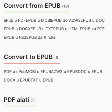
Convert from EPUB
(10)
ePub u PDF
EPUB u MOBI
EPUB do AZW3
EPUB u DOC
EPUB u DOCX
EPUB u TXT
EPUB u HTML
EPUB za RTF
EPUB u FB2
EPUB za Kindle
Convert to EPUB
(6)
PDF u ePub
MOBI u EPUB
AZW3 u EPUB
DOC u EPUB
DOCX u EPUB
TXT u EPUB
PDF alati
(7)