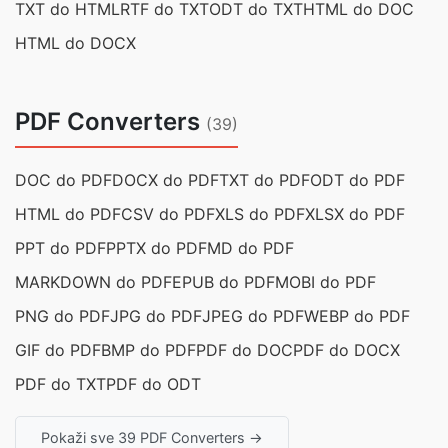
TXT do HTML
RTF do TXT
ODT do TXT
HTML do DOC
HTML do DOCX
PDF Converters
(39)
DOC do PDF
DOCX do PDF
TXT do PDF
ODT do PDF
HTML do PDF
CSV do PDF
XLS do PDF
XLSX do PDF
PPT do PDF
PPTX do PDF
MD do PDF
MARKDOWN do PDF
EPUB do PDF
MOBI do PDF
PNG do PDF
JPG do PDF
JPEG do PDF
WEBP do PDF
GIF do PDF
BMP do PDF
PDF do DOC
PDF do DOCX
PDF do TXT
PDF do ODT
Pokaži sve 39 PDF Converters →