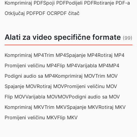
Komprimiraj PDF
Spoji PDF
Podijeli PDF
Rotiranje PDF-a
Otključaj PDF
PDF OCR
PDF čitač
Alati za video specifične formate
(99)
Komprimiraj MP4
Trim MP4
Spajanje MP4
Rotiraj MP4
Promijeni veličinu MP4
Flip MP4
Varijabla MP4
MP4
Podigni audio sa MP4
Komprimiraj MOV
Trim MOV
Spajanje MOV
Rotiraj MOV
Promijeni veličinu MOV
Flip MOV
Varijabla MOV
MOV
Podigni audio sa MOV
Komprimiraj MKV
Trim MKV
Spajanje MKV
Rotiraj MKV
Promijeni veličinu MKV
Flip MKV