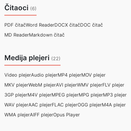
Čitaoci
(6)
PDF čitač
Word Reader
DOCX čitač
DOC čitač
MD Reader
Markdown čitač
Medija plejeri
(22)
Video plejer
Audio plejer
MP4 plejer
MOV plejer
MKV plejer
WebM plejer
AVI plejer
WMV plejer
FLV plejer
3GP plejer
M4V plejer
MPEG plejer
MPG plejer
MP3 plejer
WAV plejer
AAC plejer
FLAC plejer
OGG plejer
M4A plejer
WMA plejer
AIFF plejer
Opus Player