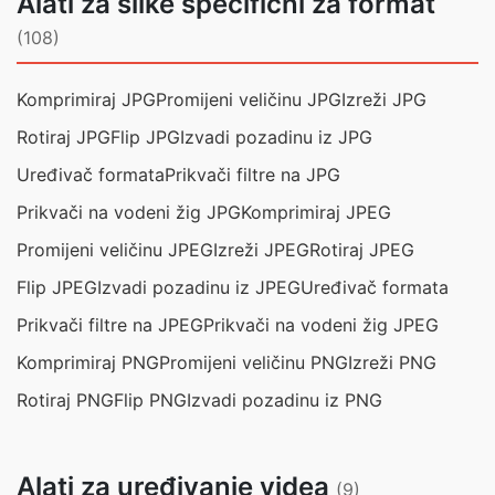
Alati za slike specifični za format
(108)
Komprimiraj JPG
Promijeni veličinu JPG
Izreži JPG
Rotiraj JPG
Flip JPG
Izvadi pozadinu iz JPG
Uređivač formata
Prikvači filtre na JPG
Prikvači na vodeni žig JPG
Komprimiraj JPEG
Promijeni veličinu JPEG
Izreži JPEG
Rotiraj JPEG
Flip JPEG
Izvadi pozadinu iz JPEG
Uređivač formata
Prikvači filtre na JPEG
Prikvači na vodeni žig JPEG
Komprimiraj PNG
Promijeni veličinu PNG
Izreži PNG
Rotiraj PNG
Flip PNG
Izvadi pozadinu iz PNG
Alati za uređivanje videa
(9)