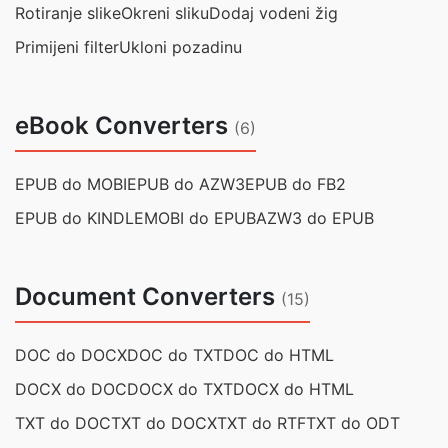
Rotiranje slike
Okreni sliku
Dodaj vodeni žig
Primijeni filter
Ukloni pozadinu
eBook Converters
(6)
EPUB do MOBI
EPUB do AZW3
EPUB do FB2
EPUB do KINDLE
MOBI do EPUB
AZW3 do EPUB
Document Converters
(15)
DOC do DOCX
DOC do TXT
DOC do HTML
DOCX do DOC
DOCX do TXT
DOCX do HTML
TXT do DOC
TXT do DOCX
TXT do RTF
TXT do ODT