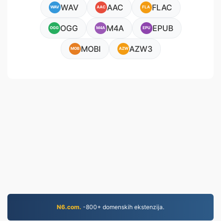
WAV
AAC
FLAC
WAV
AAC
FLA
OGG
M4A
EPUB
OGG
M4A
EPU
MOBI
AZW3
MOB
AZW
N6.com.
-800+ domenskih ekstenzija.