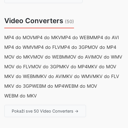
Video Converters
(50)
MP4 do MOV
MP4 do MKV
MP4 do WEBM
MP4 do AVI
MP4 do WMV
MP4 do FLV
MP4 do 3GP
MOV do MP4
MOV do MKV
MOV do WEBM
MOV do AVI
MOV do WMV
MOV do FLV
MOV do 3GP
MKV do MP4
MKV do MOV
MKV do WEBM
MKV do AVI
MKV do WMV
MKV do FLV
MKV do 3GP
WEBM do MP4
WEBM do MOV
WEBM do MKV
Pokaži sve 50 Video Converters →