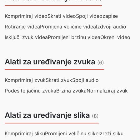
Komprimiraj video
Skrati video
Spoji videozapise
Rotiranje videa
Promjena veličine videa
Izdvoji audio
Isključi zvuk videa
Promijeni brzinu videa
Okreni video
Alati za uređivanje zvuka
(6)
Komprimiraj zvuk
Skrati zvuk
Spoji audio
Podesite jačinu zvuka
Brzina zvuka
Normaliziraj zvuk
Alati za uređivanje slika
(8)
Komprimiraj sliku
Promijeni veličinu slike
Izreži sliku