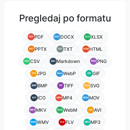
Pregledaj po formatu
PDF
DOCX
XLSX
PDF
DOC
XLS
PPTX
TXT
HTML
PPT
TXT
HTM
CSV
Markdown
PNG
CSV
Mar
PNG
JPG
WebP
GIF
JPG
Web
GIF
BMP
TIFF
SVG
BMP
TIF
SVG
ICO
MP4
MOV
ICO
MP4
MOV
MKV
WebM
AVI
MKV
Web
AVI
WMV
FLV
MP3
WMV
FLV
MP3