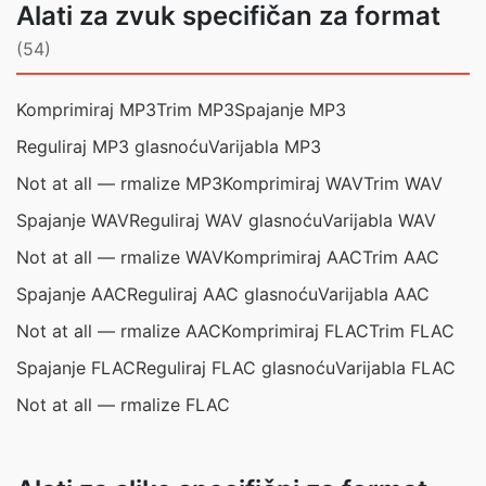
Alati za zvuk specifičan za format
(54)
Komprimiraj MP3
Trim MP3
Spajanje MP3
Reguliraj MP3 glasnoću
Varijabla MP3
Not at all — rmalize MP3
Komprimiraj WAV
Trim WAV
Spajanje WAV
Reguliraj WAV glasnoću
Varijabla WAV
Not at all — rmalize WAV
Komprimiraj AAC
Trim AAC
Spajanje AAC
Reguliraj AAC glasnoću
Varijabla AAC
Not at all — rmalize AAC
Komprimiraj FLAC
Trim FLAC
Spajanje FLAC
Reguliraj FLAC glasnoću
Varijabla FLAC
Not at all — rmalize FLAC