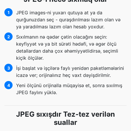
JPEG images-ni yuxarı qutuya at ya da
1
qurğunuzdan seç - quraşdırılması lazım olan və
ya yaradılması lazım olan hesab yoxdur.
Sıxılmanın nə qədər çətin olacağını seçin:
2
keyfiyyət və ya bit sürəti hədəfi, və əgər ölçü
detallardan daha çox əhəmiyyətlidirsə, seçimli
kiçik ölçülər.
İşi başlat və işçilərə faylı yenidən paketləmələrini
3
icazə ver; orijinalınız heç vaxt dəyişdirilmir.
Yeni ölçünü orijinalla müqayisə et, sonra sıxılmış
4
JPEG faylını yüklə.
JPEG sıxışdır Tez-tez verilən
suallar