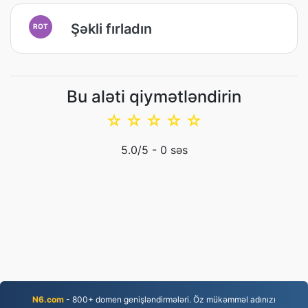
Şəkli fırladın
ROT
Bu aləti qiymətləndirin
☆
☆
☆
☆
☆
5.0
/5 -
0
səs
N6.com
- 800+ domen genişləndirmələri. Öz mükəmməl adınızı