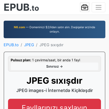
EPUB
.to
N6.com
— Domeninizi $2/ildən satın alın. Dəqiqələr ərzində
onlayn.
EPUB.to
JPEG
JPEG sıxışdır
Pulsuz plan:
1 çevirmə/saat, bir anda 1 fayl
Sınırsız →
JPEG sıxışdır
JPEG images-i İnternetdə Kiçikləşdir
Fayllarınızı saxlayın