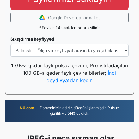
Google Drive-dan idxal et
*Fayllar 24 saatdan sonra silinir
Sıxışdırma keyfiyyəti
1 GB-a qədər faylı pulsuz çevirin, Pro istifadəçiləri
100 GB-a qədər faylı çevirə bilərlər;
İndi
qeydiyyatdan keçin
N6.com
— Domeninizin adıdır, düzgün işlənmişdir. Pulsuz
gizlilik və DNS daxildir.
JPEG-i necə sıxmaq olar