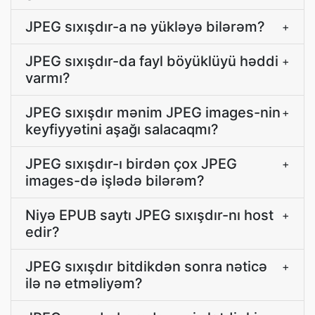
JPEG sıxışdır-a nə yükləyə bilərəm?
+
JPEG sıxışdır-da fayl böyüklüyü həddi
+
varmı?
JPEG sıxışdır mənim JPEG images-nin
+
keyfiyyətini aşağı salacaqmı?
JPEG sıxışdır-ı birdən çox JPEG
+
images-də işlədə bilərəm?
Niyə EPUB saytı JPEG sıxışdır-nı host
+
edir?
JPEG sıxışdır bitdikdən sonra nəticə
+
ilə nə etməliyəm?