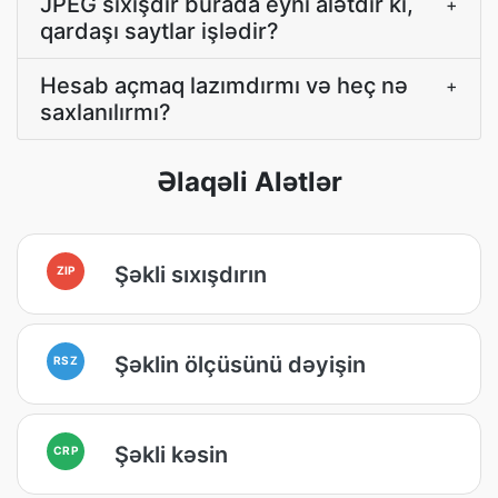
JPEG sıxışdır burada eyni alətdir ki,
+
qardaşı saytlar işlədir?
Hesab açmaq lazımdırmı və heç nə
+
saxlanılırmı?
Əlaqəli Alətlər
Şəkli sıxışdırın
ZIP
Şəklin ölçüsünü dəyişin
RSZ
Şəkli kəsin
CRP