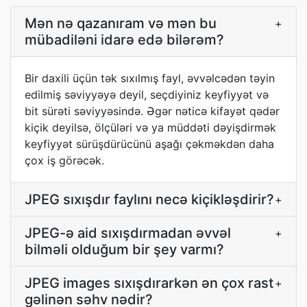
Mən nə qazanıram və mən bu
+
mübadiləni idarə edə bilərəm?
Bir daxili üçün tək sıxılmış fayl, əvvəlcədən təyin
edilmiş səviyyəyə deyil, seçdiyiniz keyfiyyət və
bit sürəti səviyyəsində. Əgər nəticə kifayət qədər
kiçik deyilsə, ölçüləri və ya müddəti dəyişdirmək
keyfiyyət sürüşdürücünü aşağı çəkməkdən daha
çox iş görəcək.
JPEG sıxışdır faylını necə kiçikləşdirir?
+
JPEG-ə aid sıxışdırmadan əvvəl
+
bilməli olduğum bir şey varmı?
JPEG images sıxışdırarkən ən çox rast
+
gəlinən səhv nədir?