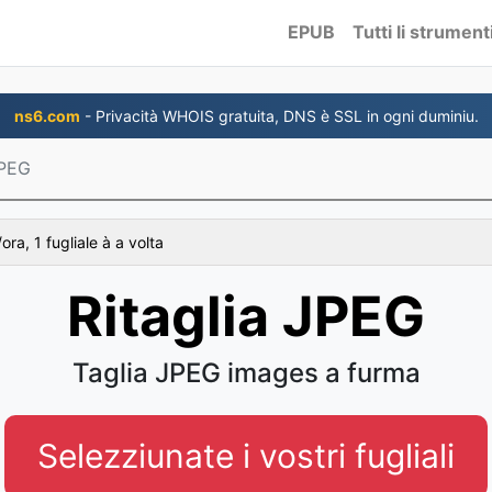
EPUB
Tutti li strument
ns6.com
- Privacità WHOIS gratuita, DNS è SSL in ogni duminiu.
JPEG
ra, 1 fugliale à a volta
Ritaglia JPEG
Taglia JPEG images a furma
Selezziunate i vostri fugliali