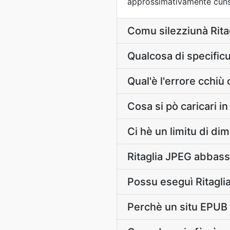
approssimativamente cunsi
Comu silezziunà Ritagl
Qualcosa di specificu
Qual'è l'errore cchi
Cosa si pò caricari i
Ci hè un limitu di dim
Ritaglia JPEG abbass
Possu eseguì Ritagli
Perchè un situ EPUB 