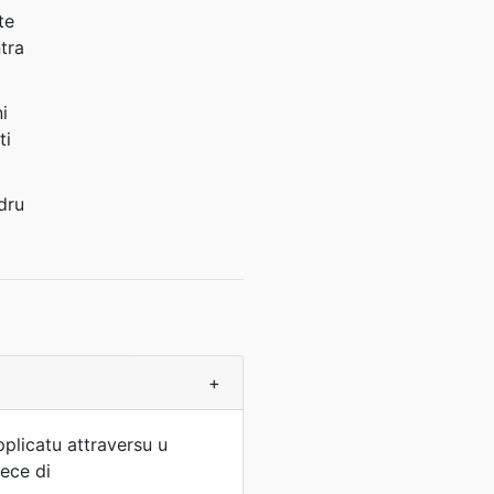
te
ntra
i
ti
adru
+
applicatu attraversu u
vece di