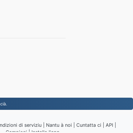
cià.
ndizioni di serviziu
|
Nantu à noi
|
Cuntatta ci
|
API
|
Campioni
|
Installa l'app