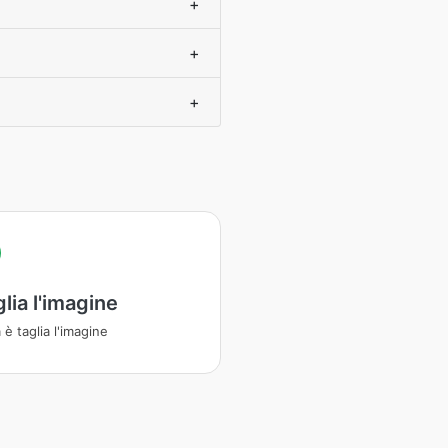
+
+
+
glia l'imagine
a è taglia l'imagine