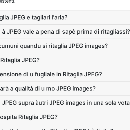
stenti.
ia JPEG e tagliari l'aria?
 à JPEG vale a pena di sapè prima di ritagliassi
ù cumuni quandu si ritaglia JPEG images?
n Ritaglia JPEG?
ensione di u fugliale in Ritaglia JPEG?
arà a qualità di u mo JPEG images?
a JPEG supra àutri JPEG images in una sola vot
ospita Ritaglia JPEG?