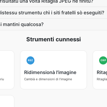
risultatu una volta Ritaglia JPEG hè finitu?
listessu strumentu chì i siti fratelli sò eseguiti?
si mantini qualcosa?
Strumenti cunnessi
RSZ
CRP
Ridimensionà l'imagine
Rita
riu
Cambià e dimensioni di l'imagine
Ritagli