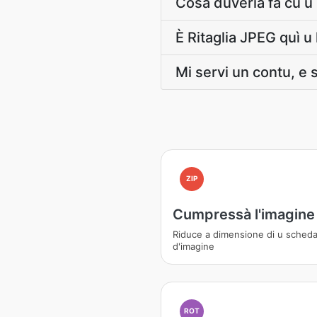
Cosa duveria fà cù u 
È Ritaglia JPEG quì u 
Mi servi un contu, e 
ZIP
Cumpressà l'imagine
Riduce a dimensione di u scheda
d'imagine
ROT