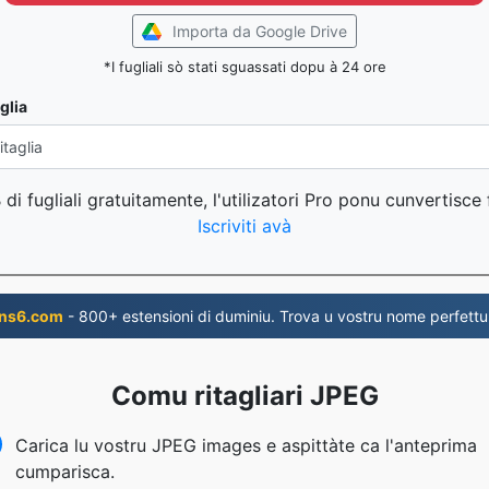
Importa da Google Drive
*I fugliali sò stati sguassati dopu à 24 ore
glia
di fugliali gratuitamente, l'utilizatori Pro ponu cunvertisce f
Iscriviti avà
ns6.com
- 800+ estensioni di duminiu. Trova u vostru nome perfettu
Comu ritagliari JPEG
Carica lu vostru JPEG images e aspittàte ca l'anteprima
cumparisca.