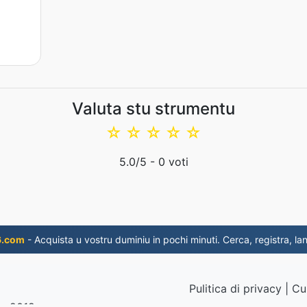
Valuta stu strumentu
☆
☆
☆
☆
☆
5.0
/5 -
0
voti
6.com
- Acquista u vostru duminiu in pochi minuti. Cerca, registra, lan
Pulitica di privacy
|
Cu