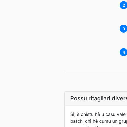
2
3
4
Possu ritagliari divers
Sì, è chistu hè u casu vale
batch, chì hè cumu un grup