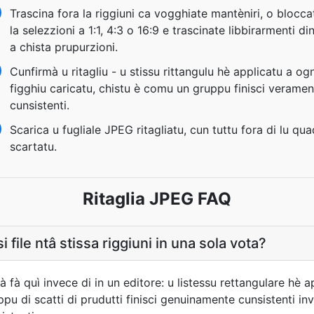
Trascina fora la riggiuni ca vogghiate mantèniri, o blocca
la selezzioni a 1:1, 4:3 o 16:9 e trascinate libbirarmenti di
a chista prupurzioni.
Cunfirmà u ritagliu - u stissu rittangulu hè applicatu a ogn
figghiu caricatu, chistu è comu un gruppu finisci veramen
cunsistenti.
Scarica u fugliale JPEG ritagliatu, cun tuttu fora di lu qu
scartatu.
Ritaglia JPEG FAQ
i file ntâ stissa riggiuni in una sola vota?
 à fà quì invece di in un editore: u listessu rettangulare hè 
pu di scatti di prudutti finisci genuinamente cunsistenti in