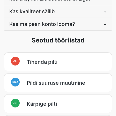
Kas kvaliteet säilib
+
Kas ma pean konto looma?
+
Seotud tööriistad
Tihenda pilti
ZIP
Pildi suuruse muutmine
RSZ
Kärpige pilti
CRP