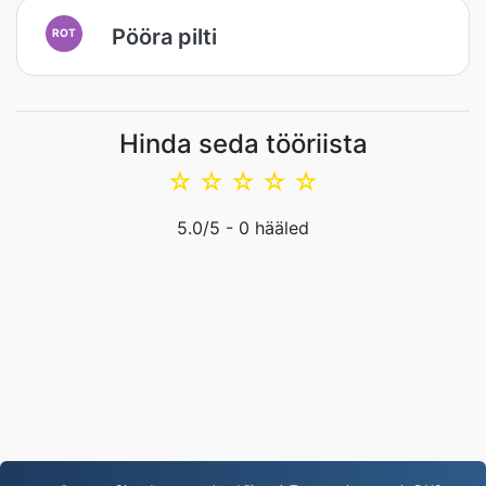
Pööra pilti
ROT
Hinda seda tööriista
☆
☆
☆
☆
☆
5.0
/5 -
0
hääled