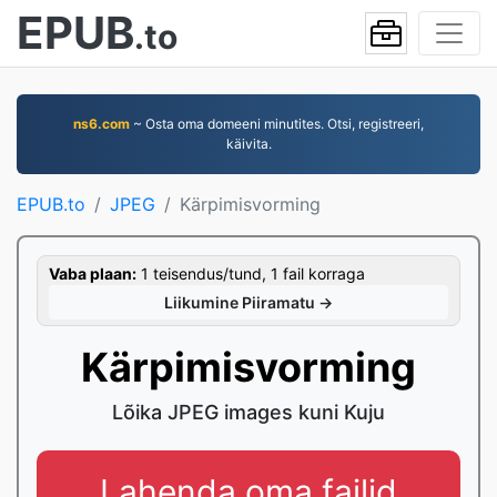
EPUB
.to
ns6.com
~ Osta oma domeeni minutites. Otsi, registreeri,
käivita.
EPUB.to
JPEG
Kärpimisvorming
Vaba plaan:
1 teisendus/tund, 1 fail korraga
Liikumine Piiramatu →
Kärpimisvorming
Lõika JPEG images kuni Kuju
Lahenda oma failid