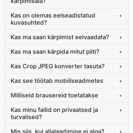
kärpimisala?
Kas on olemas eelseadistatud
+
kuvasuhted?
Kas ma saan kärpimist eelvaadata?
+
Kas ma saan kärpida mitut pilti?
+
Kas Crop JPEG konverter tasuta?
+
Kas see töötab mobiilseadmetes
+
Milliseid brausereid toetatakse
+
Kas minu failid on privaatsed ja
+
turvalised?
Mis siis, kui allalaadimine ei alga?
+