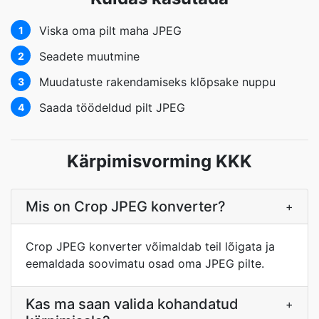
Viska oma pilt maha JPEG
1
Seadete muutmine
2
Muudatuste rakendamiseks klõpsake nuppu
3
Saada töödeldud pilt JPEG
4
Kärpimisvorming KKK
Mis on Crop JPEG konverter?
+
Crop JPEG konverter võimaldab teil lõigata ja
eemaldada soovimatu osad oma JPEG pilte.
Kas ma saan valida kohandatud
+