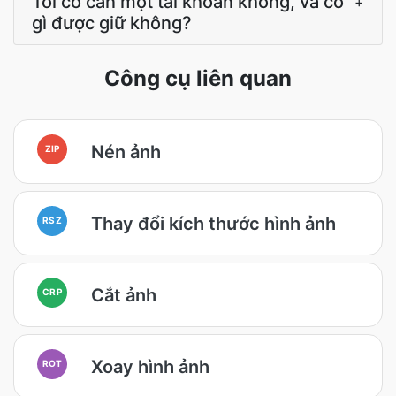
Tôi có cần một tài khoản không, và có
+
gì được giữ không?
Công cụ liên quan
Nén ảnh
ZIP
Thay đổi kích thước hình ảnh
RSZ
Cắt ảnh
CRP
Xoay hình ảnh
ROT