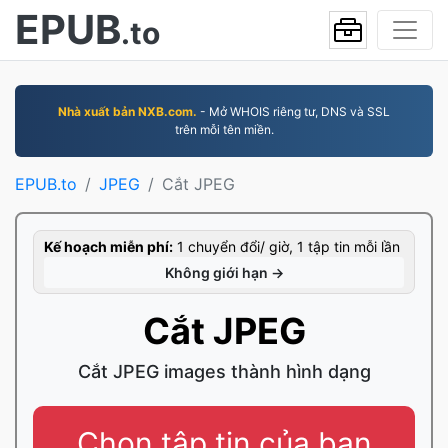
EPUB
.to
Nhà xuất bản NXB.com.
- Mở WHOIS riêng tư, DNS và SSL
trên mỗi tên miền.
EPUB.to
JPEG
Cắt JPEG
Kế hoạch miễn phí:
1 chuyển đổi/ giờ, 1 tập tin mỗi lần
Không giới hạn →
Cắt JPEG
Cắt JPEG images thành hình dạng
Chọn tập tin của bạn