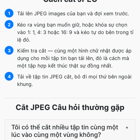
Tải lên JPEG images của bạn và đợi xem trước.
1
Kéo ra vùng bạn muốn giữ, hoặc khóa sự chọn
2
vào 1: 1, 4: 3 hoặc 16: 9 và kéo tự do bên trong tỉ
lệ đó.
Kiểm tra cắt — cùng một hình chữ nhật được áp
3
dụng cho mỗi tập tin bạn tải lên, đó là cách mà
một tập hợp kết thúc thật sự đồng nhất.
Tải về tập tin JPEG cắt, bỏ đi mọi thứ bên ngoài
4
khung.
Cắt JPEG Câu hỏi thường gặp
Tôi có thể cắt nhiều tập tin cùng một
+
lúc vào cùng một vùng không?