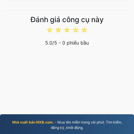
Đánh giá công cụ này
☆
☆
☆
☆
☆
5.0
/5 -
0
phiếu bầu
Nhà xuất bản NXB.com.
- Mua tên miền trong vài phút. Tìm kiếm,
đăng ký, khởi động.