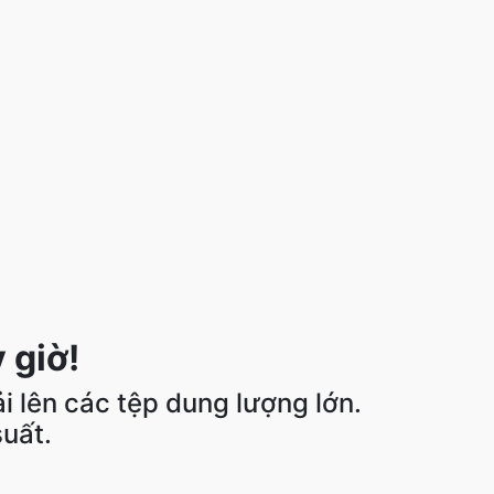
 giờ!
ải lên các tệp dung lượng lớn.
uất.