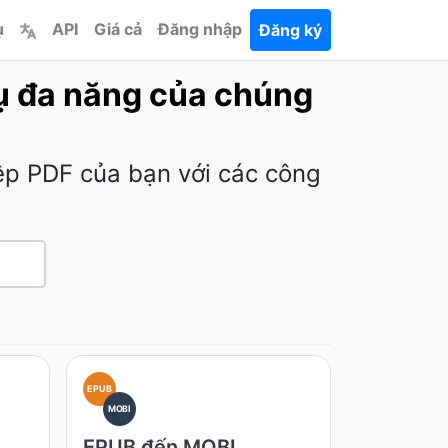
ụ
API
Giá cả
Đăng nhập
Đăng ký
cụ đa năng của chúng
tệp PDF của bạn với các công
EPUB
MOBI
EPUB đến MOBI