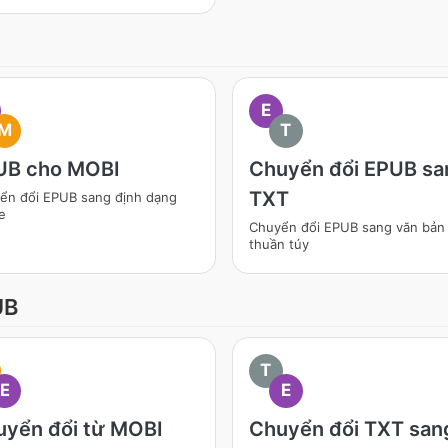
E
M
T
UB cho MOBI
Chuyển đổi EPUB sa
TXT
ển đổi EPUB sang định dạng
e
Chuyển đổi EPUB sang văn bản
thuần túy
UB
T
E
E
yển đổi từ MOBI
Chuyển đổi TXT san