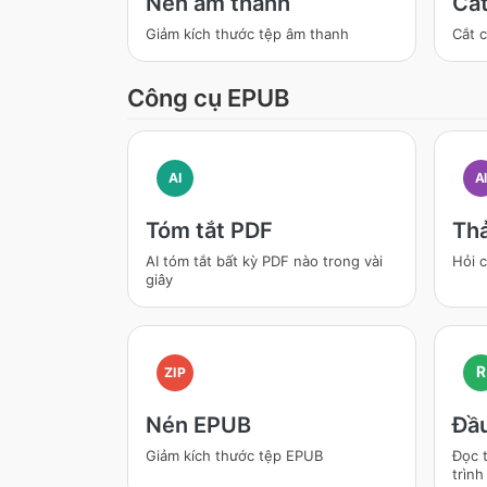
Nén âm thanh
Cắt
Giảm kích thước tệp âm thanh
Cắt 
Công cụ EPUB
AI
A
Tóm tắt PDF
Thả
AI tóm tắt bất kỳ PDF nào trong vài
Hỏi c
giây
R
ZIP
Nén EPUB
Đầ
Giảm kích thước tệp EPUB
Đọc t
trình