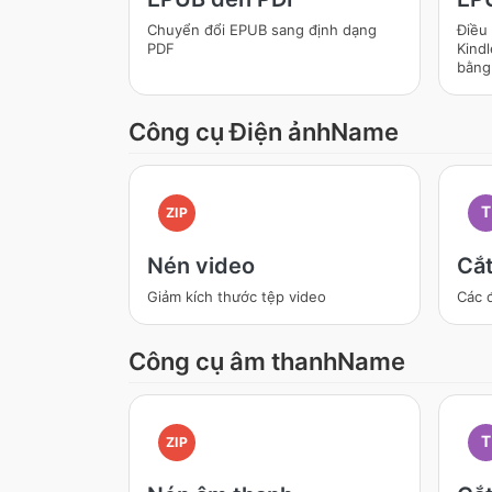
Chuyển đổi EPUB sang định dạng
Điều 
PDF
Kindl
bằng
Công cụ Điện ảnhName
T
ZIP
Nén video
Cắt
Giảm kích thước tệp video
Các 
Công cụ âm thanhName
T
ZIP