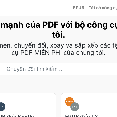
EPUB
Tất cả công c
c mạnh của PDF với bộ công 
tôi.
 nén, chuyển đổi, xoay và sắp xếp các 
cụ PDF MIỄN PHÍ của chúng tôi.
EPUB
TXT
KDL
B đến Kindle
EPUB đến TXT