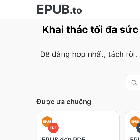
EPUB
.to
Khai thác tối đa sứ
Dễ dàng hợp nhất, tách rời,
Được ưa chuộng
EPUB
EPUB
PDF
EPUB đến PDF
EPU