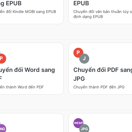
ng EPUB
EPUB
ển đổi Kindle MOBI sang EPUB
Chuyển đổi văn bản thuần túy 
định dạng EPUB
P
P
J
uyển đổi Word sang
Chuyển đổi PDF san
F
JPG
ển thành Word đến PDF
Chuyển thành PDF đến JPG
WEBP
PNG
JPG