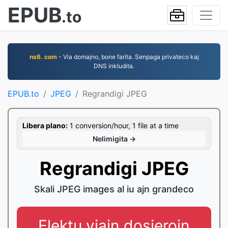
EPUB
.to
ns6. com
- Via domajno, bone farita. Senpaga privateco kaj
DNS inkludita.
EPUB.to
JPEG
Regrandigi JPEG
Libera plano:
1 conversion/hour, 1 file at a time
Nelimigita →
Regrandigi JPEG
Skali JPEG images al iu ajn grandeco
Elektu viajn dosierojn