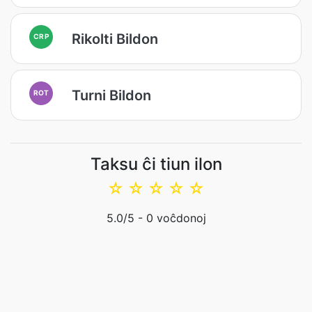
Rikolti Bildon
CRP
Turni Bildon
ROT
Taksu ĉi tiun ilon
☆
☆
☆
☆
☆
5.0
/5 -
0
voĉdonoj