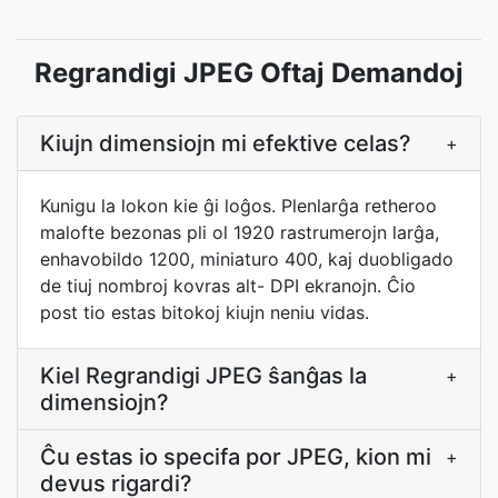
Regrandigi JPEG Oftaj Demandoj
Kiujn dimensiojn mi efektive celas?
+
Kunigu la lokon kie ĝi loĝos. Plenlarĝa retheroo
malofte bezonas pli ol 1920 rastrumerojn larĝa,
enhavobildo 1200, miniaturo 400, kaj duobligado
de tiuj nombroj kovras alt- DPI ekranojn. Ĉio
post tio estas bitokoj kiujn neniu vidas.
Kiel Regrandigi JPEG ŝanĝas la
+
dimensiojn?
Ĉu estas io specifa por JPEG, kion mi
+
devus rigardi?