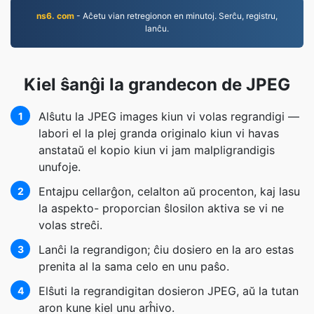
ns6. com
- Aĉetu vian retregionon en minutoj. Serĉu, registru,
lanĉu.
Kiel ŝanĝi la grandecon de JPEG
Alŝutu la JPEG images kiun vi volas regrandigi —
1
labori el la plej granda originalo kiun vi havas
anstataŭ el kopio kiun vi jam malpligrandigis
unufoje.
Entajpu cellarĝon, celalton aŭ procenton, kaj lasu
2
la aspekto- proporcian ŝlosilon aktiva se vi ne
volas streĉi.
Lanĉi la regrandigon; ĉiu dosiero en la aro estas
3
prenita al la sama celo en unu paŝo.
Elŝuti la regrandigitan dosieron JPEG, aŭ la tutan
4
aron kune kiel unu arĥivo.