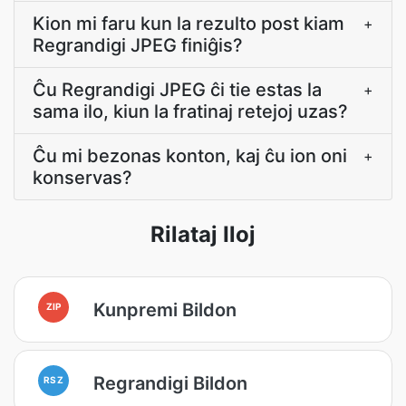
Kion mi faru kun la rezulto post kiam
+
Regrandigi JPEG finiĝis?
Ĉu Regrandigi JPEG ĉi tie estas la
+
sama ilo, kiun la fratinaj retejoj uzas?
Ĉu mi bezonas konton, kaj ĉu ion oni
+
konservas?
Rilataj Iloj
Kunpremi Bildon
ZIP
Regrandigi Bildon
RSZ