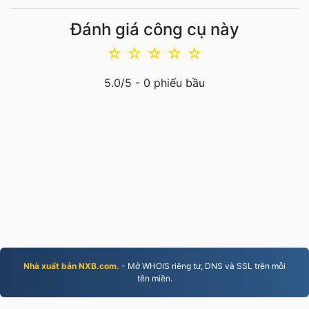
Đánh giá công cụ này
☆
☆
☆
☆
☆
5.0
/5 -
0
phiếu bầu
Nhà xuất bản NXB.com.
- Mở WHOIS riêng tư, DNS và SSL trên mỗi
tên miền.