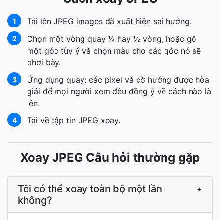
Tải lên JPEG images đã xuất hiện sai hướng.
1
Chọn một vòng quay ¼ hay ½ vòng, hoặc gõ
2
một góc tùy ý và chọn màu cho các góc nó sẽ
phơi bày.
Ứng dụng quay; các pixel và cờ hướng được hòa
3
giải để mọi người xem đều đồng ý về cách nào là
lên.
Tải về tập tin JPEG xoay.
4
Xoay JPEG Câu hỏi thường gặp
Tôi có thể xoay toàn bộ một lần
+
không?