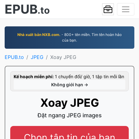
EPUB
.to
Nhà xuất bản NXB.com.
- 800+ tên miền. Tìm tên hoàn hảo
của bạn.
EPUB.to
JPEG
Xoay JPEG
Kế hoạch miễn phí:
1 chuyển đổi/ giờ, 1 tập tin mỗi lần
Không giới hạn →
Xoay JPEG
Đặt ngang JPEG images
Chọn tập tin của bạn