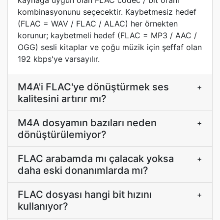
kaynağa uygun olan FLAC codec / bit oranı
kombinasyonunu seçecektir. Kaybetmesiz hedef
(FLAC = WAV / FLAC / ALAC) her örnekten
korunur; kaybetmeli hedef (FLAC = MP3 / AAC /
OGG) sesli kitaplar ve çoğu müzik için şeffaf olan
192 kbps'ye varsayılır.
M4A'i FLAC'ye dönüştürmek ses
+
kalitesini artırır mı?
M4A dosyamın bazıları neden
+
dönüştürülemiyor?
FLAC arabamda mı çalacak yoksa
+
daha eski donanımlarda mı?
FLAC dosyası hangi bit hızını
+
kullanıyor?