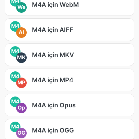
M4
M4A için WebM
We
M4
M4A için AIFF
AI
M4
M4A için MKV
MK
M4
M4A için MP4
MP
M4
M4A için Opus
Op
M4
M4A için OGG
OG