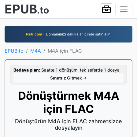
EPUB
.to
Ns6.com
- Domaininizi dakikalar içinde satın alın.
EPUB.to
M4A
M4A için FLAC
Bedava plan:
Saatte 1 dönüşüm, tek seferde 1 dosya
Sınırsız Gitmek →
Dönüştürmek M4A
için FLAC
Dönüştürün M4A için FLAC zahmetsizce
dosyalayın