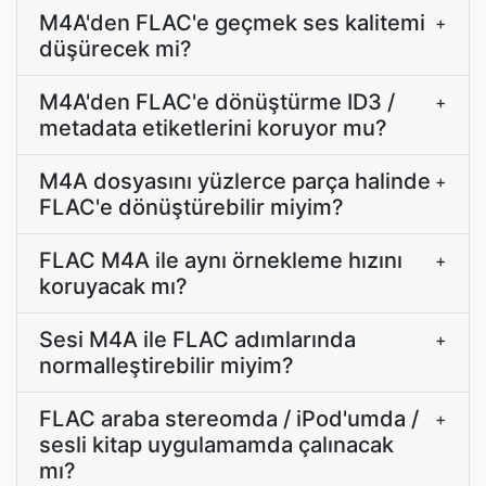
M4A'den FLAC'e geçmek ses kalitemi
+
düşürecek mi?
M4A'den FLAC'e dönüştürme ID3 /
+
metadata etiketlerini koruyor mu?
M4A dosyasını yüzlerce parça halinde
+
FLAC'e dönüştürebilir miyim?
FLAC M4A ile aynı örnekleme hızını
+
koruyacak mı?
Sesi M4A ile FLAC adımlarında
+
normalleştirebilir miyim?
FLAC araba stereomda / iPod'umda /
+
sesli kitap uygulamamda çalınacak
mı?