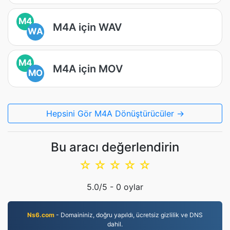
M4
M4A için WAV
WA
M4
M4A için MOV
MO
Hepsini Gör M4A Dönüştürücüler →
Bu aracı değerlendirin
☆
☆
☆
☆
☆
5.0
/5 -
0
oylar
Ns6.com
- Domaininiz, doğru yapıldı, ücretsiz gizlilik ve DNS
dahil.