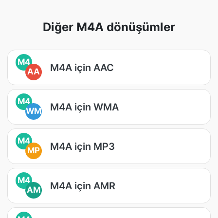
Diğer M4A dönüşümler
M4
M4A için AAC
AA
M4
M4A için WMA
WM
M4
M4A için MP3
MP
M4
M4A için AMR
AM