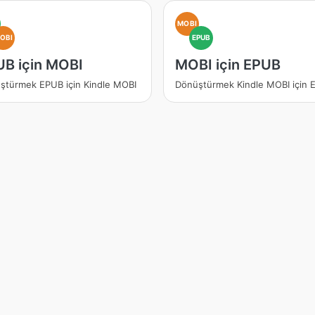
MOBI
OBI
EPUB
B için MOBI
MOBI için EPUB
ştürmek EPUB için Kindle MOBI
Dönüştürmek Kindle MOBI için 