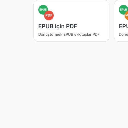
EPUB
EPUB
PDF
M
EPUB için PDF
EPU
Dönüştürmek EPUB e-Kitaplar PDF
Dönü