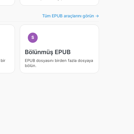
Tüm EPUB araçlarını görün →
S
Bölünmüş EPUB
bir
EPUB dosyasını birden fazla dosyaya
bölün.