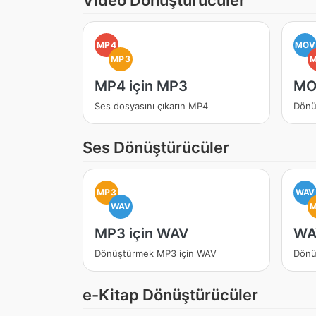
Video Dönüştürücüler
MP4
MOV
MP3
MP4 için MP3
MO
Ses dosyasını çıkarın MP4
Dönü
Ses Dönüştürücüler
MP3
WAV
WAV
MP3 için WAV
WA
Dönüştürmek MP3 için WAV
Dönü
e-Kitap Dönüştürücüler