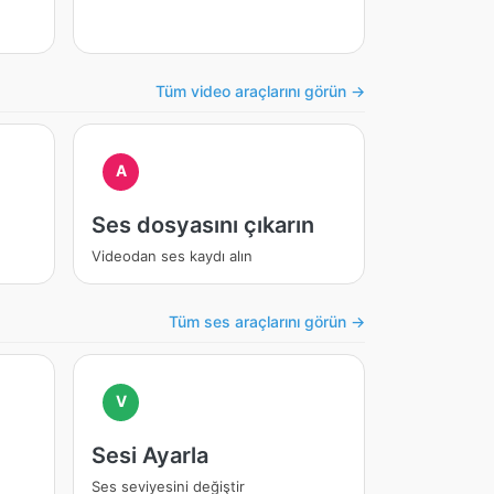
Tüm video araçlarını görün →
A
Ses dosyasını çıkarın
Videodan ses kaydı alın
Tüm ses araçlarını görün →
V
Sesi Ayarla
Ses seviyesini değiştir