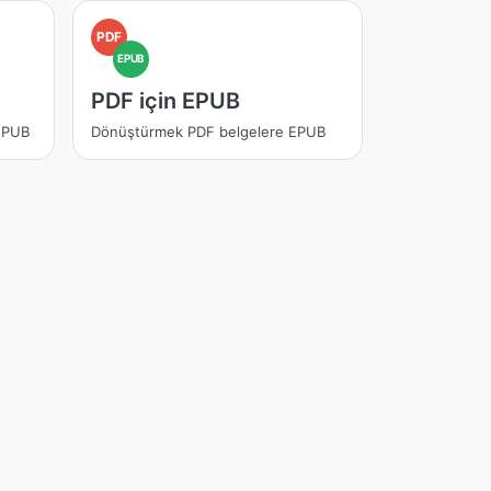
PDF
EPUB
PDF için EPUB
EPUB
Dönüştürmek PDF belgelere EPUB