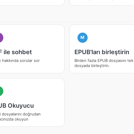
M
I
 ile sohbet
EPUB'ları birleştirin
 hakkında sorular sor
Birden fazla EPUB dosyasını tek 
dosyada birleştirin.
UB Okuyucu
 dosyalarını doğrudan
ıcınızda okuyun