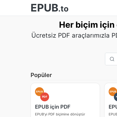
EPUB
.to
Her biçim içi
Ücretsiz PDF araçlarımızla PD
Popüler
EPUB
EPUB
PDF
EPUB için PDF
EPU
EPUB'yi PDF biçimine dönüştür
EPUB 