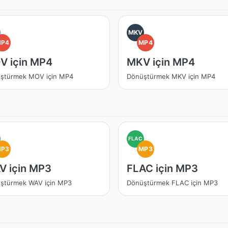
MKV
MP4
MP4
V için MP4
MKV için MP4
ştürmek MOV için MP4
Dönüştürmek MKV için MP4
FLAC
MP3
MP3
V için MP3
FLAC için MP3
ştürmek WAV için MP3
Dönüştürmek FLAC için MP3