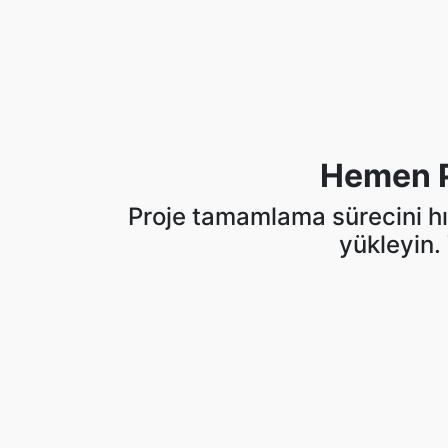
Hemen Pr
Proje tamamlama sürecini hı
yükleyin. 