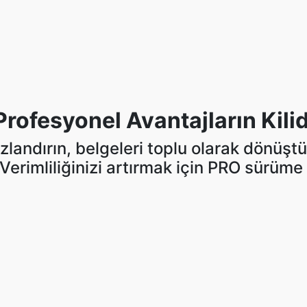
ofesyonel Avantajların Kilid
zlandırın, belgeleri toplu olarak dönüşt
Verimliliğinizi artırmak için PRO sürüme
Bugün PRO'ya katıl!
Bu aracı değerlendirin