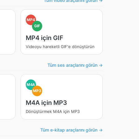
Tüm video araçlarını görün →
MP4
GIF
MP4 için GIF
Videoyu hareketli GIF'e dönüştürün
Tüm ses araçlarını görün →
M4A
MP3
M4A için MP3
Dönüştürmek M4A için MP3
Tüm e-kitap araçlarını görün →