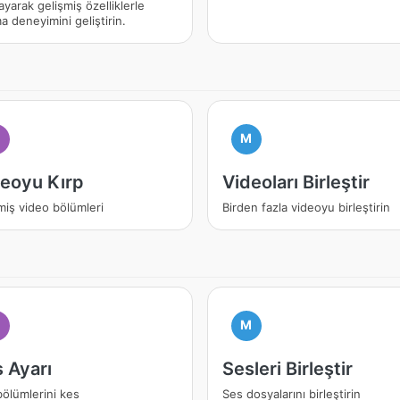
ayarak gelişmiş özelliklerle
 deneyimini geliştirin.
M
eoyu Kırp
Videoları Birleştir
miş video bölümleri
Birden fazla videoyu birleştirin
M
 Ayarı
Sesleri Birleştir
ölümlerini kes
Ses dosyalarını birleştirin