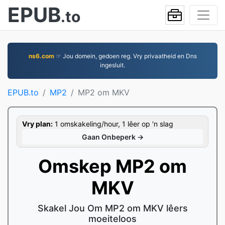
EPUB
.to
ns6.com
☞ Jou domein, gedoen reg. Vry privaatheid en Dns
ingesluit.
EPUB.to
MP2
MP2 om MKV
Vry plan:
1 omskakeling/hour, 1 lêer op 'n slag
Gaan Onbeperk →
Omskep MP2 om
MKV
Skakel Jou Om MP2 om MKV lêers
moeiteloos