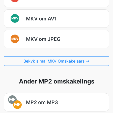
MKV om AV1
MKV
MKV om JPEG
MKV
Bekyk almal MKV Omskakelaars →
Ander MP2 omskakelings
MP
MP2 om MP3
MP