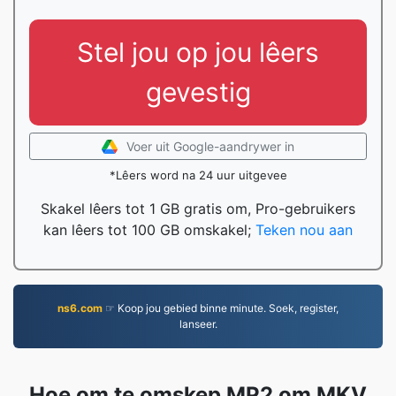
Stel jou op jou lêers
gevestig
Voer uit Google-aandrywer in
*Lêers word na 24 uur uitgevee
Skakel lêers tot 1 GB gratis om, Pro-gebruikers
kan lêers tot 100 GB omskakel;
Teken nou aan
ns6.com
☞ Koop jou gebied binne minute. Soek, register,
lanseer.
Hoe om te omskep MP2 om MKV