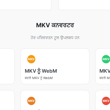
MKV ਕਨਵਰਟਰ
ਹੋਰ ਪਰਿਵਰਤਨ ਟੂਲ ਉਪਲਬਧ ਹਨ
MKV
MKV
MKV ਨੂੰ WebM
MKV 
ਬਦਲੋ MKV ਨੂੰ WebM
ਬਦਲੋ M
MKV
MKV