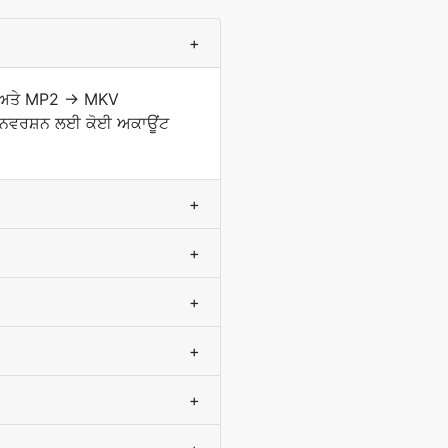
+
ਗਾ ਅਤੇ MP2 → MKV
ੀ ਕਨਵਰਸ਼ਨ ਲਈ ਕੋਈ ਅਕਾਊਂਟ
+
+
+
+
+