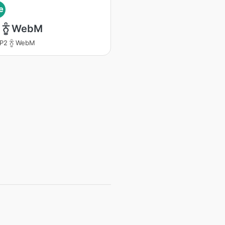
e
ਨੂੰ WebM
P2 ਨੂੰ WebM