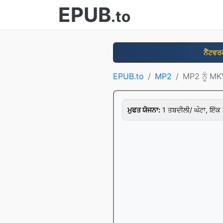
EPUB
.to
ਨੈੱਟਵ
EPUB.to
MP2
MP2 ਨੂੰ MK
ਮੁਫਤ ਯੋਜਨਾ:
1 ਤਬਦੀਲੀ/ ਘੰਟਾ, ਇੱਕ 