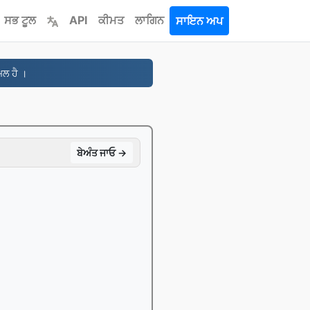
ਸਭ ਟੂਲ
API
ਕੀਮਤ
ਲਾਗਿਨ
ਸਾਇਨ ਅਪ
ਮਲ ਹੈ ।
ਬੇਅੰਤ ਜਾਓ →