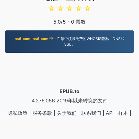
☆
☆
☆
☆
☆
5.0
/5 -
0
票数
ns6.com, ns6.com 中
- 在每个领域免费的WHOSIS隐私、DNS和
SSL。
EPUB.to
4,276,056 2019年以来转换的文件
隐私政策
|
服务条款
|
关于我们
|
联系我们
|
API
|
样本
|
安裝 AppA
© 2026 EPUB.to
|
VPS.org
LLC | 由……制造
nadermx