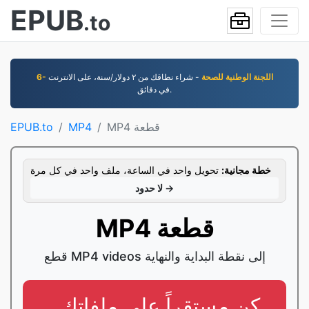
EPUB
.to
6- اللجنة الوطنية للصحة
- شراء نطاقك من ٢ دوﻻر/سنة، على اﻻنترنت
في دقائق.
MP4 قطعة
MP4
EPUB.to
خطة مجانية:
تحويل واحد في الساعة، ملف واحد في كل مرة
لا حدود →
MP4 قطعة
قطع MP4 videos إلى نقطة البداية والنهاية
. كن مستقراً على ملفاتك