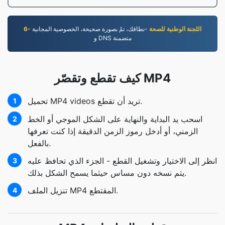
6- اللجنة الوطنية للصحة
-نطاقك، تمّ بصورة صحيحة، الخصوصية المجانية
و DNS متضمنة
كيف تقطع وتقصّر MP4
تحميل MP4 videos تريد أن تقطع.
1
اسحب يد البداية والنهاية على الشكل الموجي أو الخط
2
الزمني، أو أدخل رموز الزمن الدقيقة إذا كنت تعرفها
بالفعل.
انظر إلى الاختيار وتشغيل القطع - الجزء الذي تحافظ عليه
3
يتم نسخه دون مساس حيثما يسمح الشكل بذلك.
تنزيل الملف MP4 المقتطع.
4