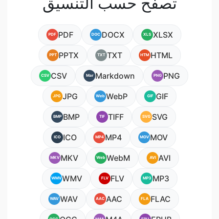
تصفح حسب التنسيق
PDF
DOCX
XLSX
PDF
DOC
XLS
PPTX
TXT
HTML
PPT
TXT
HTM
CSV
Markdown
PNG
CSV
Mar
PNG
JPG
WebP
GIF
JPG
Web
GIF
BMP
TIFF
SVG
BMP
TIF
SVG
ICO
MP4
MOV
ICO
MP4
MOV
MKV
WebM
AVI
MKV
Web
AVI
WMV
FLV
MP3
WMV
FLV
MP3
WAV
AAC
FLAC
WAV
AAC
FLA