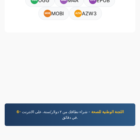
OGG
M4A
EPUB
OGG
M4A
EPU
MOBI
AZW3
MOB
AZW
6- اللجنة الوطنية للصحة
- شراء نطاقك من ٢ دوﻻر/سنة، على اﻻنترنت
في دقائق.