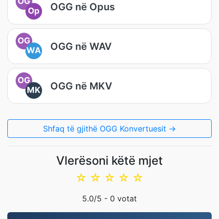
OG
OGG në Opus
Op
OG
OGG në WAV
WA
OG
OGG në MKV
MK
Shfaq të gjithë OGG Konvertuesit →
Vlerësoni këtë mjet
☆
☆
☆
☆
☆
5.0
/5 -
0
votat