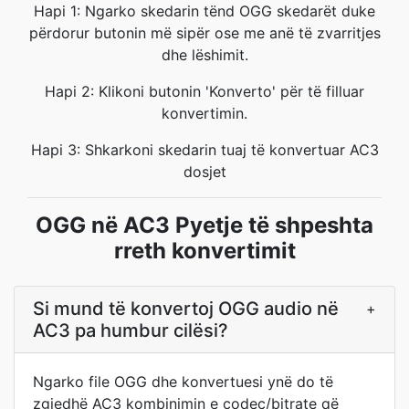
Hapi 1: Ngarko skedarin tënd OGG skedarët duke
përdorur butonin më sipër ose me anë të zvarritjes
dhe lëshimit.
Hapi 2: Klikoni butonin 'Konverto' për të filluar
konvertimin.
Hapi 3: Shkarkoni skedarin tuaj të konvertuar AC3
dosjet
OGG në AC3 Pyetje të shpeshta
rreth konvertimit
Si mund të konvertoj OGG audio në
+
AC3 pa humbur cilësi?
Ngarko file OGG dhe konvertuesi ynë do të
zgjedhë AC3 kombinimin e codec/bitrate që