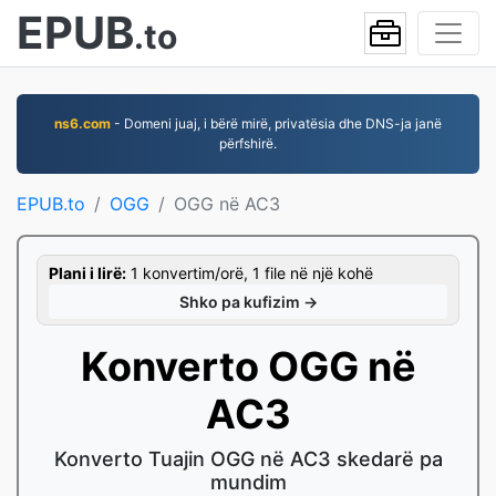
EPUB
.to
ns6.com
- Domeni juaj, i bërë mirë, privatësia dhe DNS-ja janë
përfshirë.
EPUB.to
OGG
OGG në AC3
Plani i lirë:
1 konvertim/orë, 1 file në një kohë
Shko pa kufizim →
Konverto OGG në
AC3
Konverto Tuajin OGG në AC3 skedarë pa
mundim