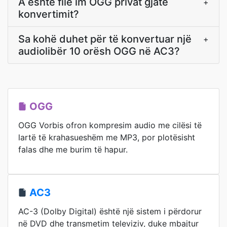
A është file im OGG privat gjatë
+
konvertimit?
Sa kohë duhet për të konvertuar një
+
audiolibër 10 orësh OGG në AC3?
OGG
OGG Vorbis ofron kompresim audio me cilësi të
lartë të krahasueshëm me MP3, por plotësisht
falas dhe me burim të hapur.
AC3
AC-3 (Dolby Digital) është një sistem i përdorur
në DVD dhe transmetim televiziv, duke mbajtur