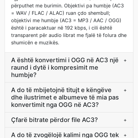
përputhet me burimin. Objektivi pa humbje (AC3
= WAV / FLAC / ALAC) ruan çdo shembull;
objektivi me humbje (AC3 = MP3 / AAC / OGG)
është i paracaktuar në 192 kbps, i cili është
transparent për audio librat me fjalë të folura dhe
shumicën e muzikës.
A është konvertimi i OGG në AC3 një
+
raund i dytë i kompresimit me
humbje?
A do të mbijetojnë titujt e këngëve
+
dhe ilustrimet e albumeve të mia pas
konvertimit nga OGG në AC3?
Çfarë bitrate përdor file AC3?
+
A do të zvogëlojë kalimi nga OGG tek
+