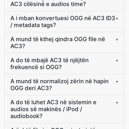
AC3 cilësinë e audios time?
A i mban konvertuesi OGG në AC3 ID3
+
/ metadata tags?
A mund të kthej qindra OGG file në
+
AC3?
A do të mbajë AC3 të njëjtën
+
frekuencë si OGG?
A mund të normalizoj zërin në hapin
+
OGG deri AC3?
A do të luhet AC3 në sistemin e
+
audios së makinës / iPod /
audiobook?