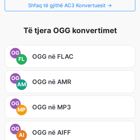
Shfaq të gjithë AC3 Konvertuesit →
Të tjera OGG konvertimet
OG
OGG në FLAC
FL
OG
OGG në AMR
AM
OG
OGG në MP3
MP
OG
OGG në AIFF
AI