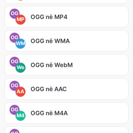
OG
OGG në MP4
MP
OG
OGG në WMA
WM
OG
OGG në WebM
We
OG
OGG në AAC
AA
OG
OGG në M4A
M4