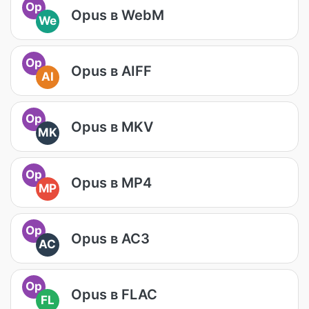
Op
Opus в WebM
We
Op
Opus в AIFF
AI
Op
Opus в MKV
MK
Op
Opus в MP4
MP
Op
Opus в AC3
AC
Op
Opus в FLAC
FL