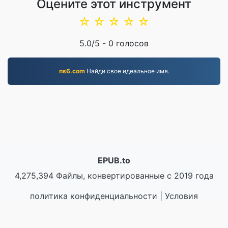
Оцените этот инструмент
☆
☆
☆
☆
☆
5.0
/5 -
0
голосов
ns6.com
Найди свое идеальное имя.
EPUB.to
4,275,394 Файлы, конвертированные с 2019 года
политика конфиденциальности
|
Условия
предоставления услуг
|
О нас
|
Связаться с нами
|
API
|
Образцы
|
Установка приложения