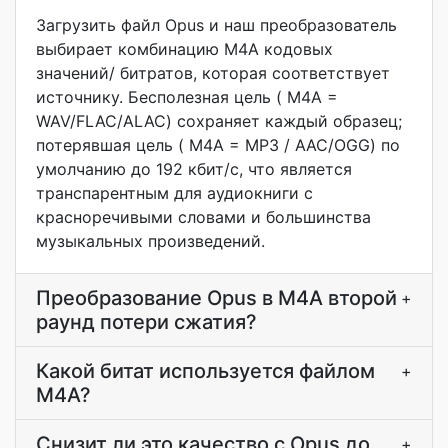
Загрузить файл Opus и наш преобразователь
выбирает комбинацию M4A кодовых
значений/ битратов, которая соответствует
источнику. Бесполезная цель ( M4A =
WAV/FLAC/ALAC) сохраняет каждый образец;
потерявшая цель ( M4A = MP3 / AAC/OGG) по
умолчанию до 192 кбит/с, что является
транспарентным для аудиокниги с
красноречивыми словами и большинства
музыкальных произведений.
Преобразование Opus в M4A второй
+
раунд потери сжатия?
Какой битат используется файлом
+
M4A?
Снизит ли это качество с Opus до
+