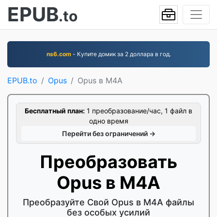
EPUB
.to
ns6.com
- Купите домик за 2 доллара в год.
EPUB.to
Opus
Opus в M4A
Бесплатный план:
1 преобразование/час, 1 файл в
одно время
Перейти без ограничений →
Преобразовать
Opus в M4A
Преобразуйте Свой Opus в M4A файлы
без особых усилий