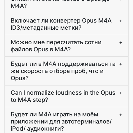
M4A?
Включает ли конвертер Opus M4A
+
ID3/метаданные метки?
Можно мне пересчитать сотни
+
файлов Opus в M4A?
Будет ли в M4A поддерживаться та
+
же скорость отбора проб, что и
Opus?
Can I normalize loudness in the Opus
+
to M4A step?
Будет ли M4A играть на моём
+
приложении для автотерминалов/
iPod/ аудиокниги?