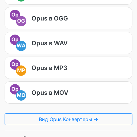
Op
Opus в OGG
OG
Op
Opus в WAV
WA
Op
Opus в MP3
MP
Op
Opus в MOV
MO
Вид Opus Конвертеры →