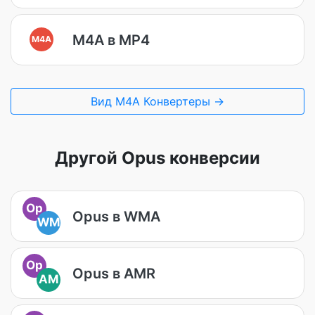
M4A в MP4
M4A
Вид M4A Конвертеры →
Другой Opus конверсии
Op
Opus в WMA
WM
Op
Opus в AMR
AM