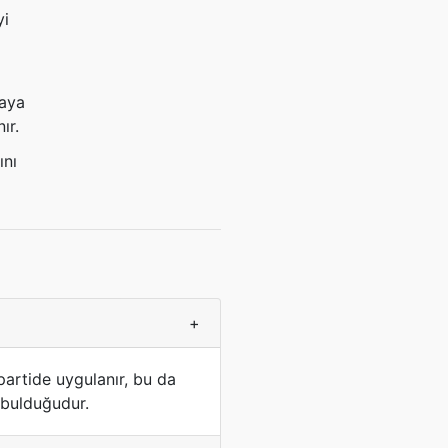
yi
yaya
ır.
ını
+
partide uygulanır, bu da
n bulduğudur.