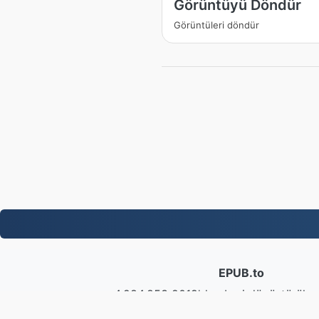
Görüntüyü Döndür
Görüntüleri döndür
EPUB.to
4,284,853 2019'dan beri dönüştürülen