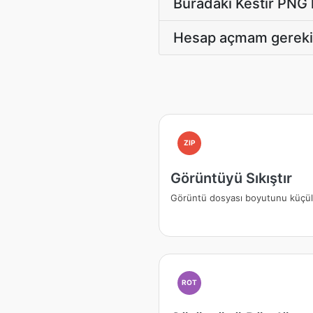
Buradaki Kestir PNG k
Hesap açmam gerekiy
ZIP
Görüntüyü Sıkıştır
Görüntü dosyası boyutunu küçü
ROT