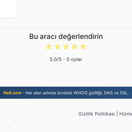
Bu aracı değerlendirin
☆
☆
☆
☆
☆
5.0
/5 -
0
oylar
Ns6.com
- Her alan adında ücretsiz WHOIS gizliliği, DNS ve SSL.
Gizlilik Politikası
|
Hizme
 dosyalar
© 2026 EPUB.to