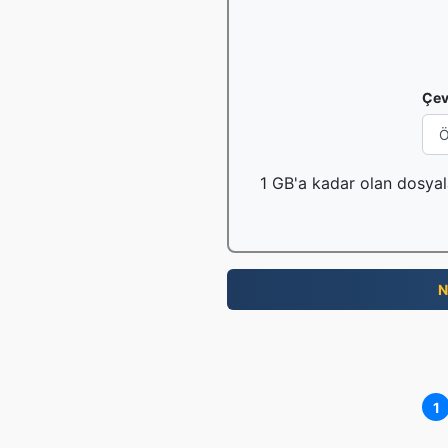
Çev
1 GB'a kadar olan dosyala
N
1