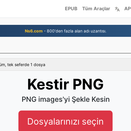
EPUB
Tüm Araçlar
AP
Ns6.com
- 800'den fazla alan adı uzantısı.
üm, tek seferde 1 dosya
Kestir PNG
PNG images'yi Şekle Kesin
Dosyalarınızı seçin