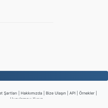
t Şartları
|
Hakkımızda
|
Bize Ulaşın
|
API
|
Örnekler
|
Uygulamayı Kurun
|
VPS.org
LLC | Tarafından yapılmıştır
nadermx