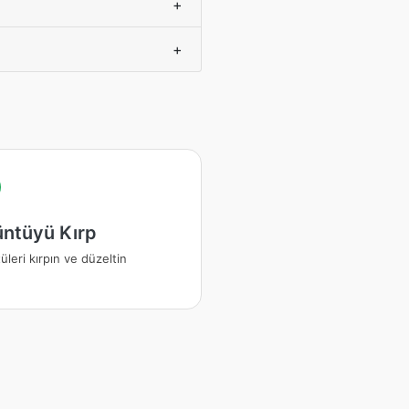
+
+
ntüyü Kırp
leri kırpın ve düzeltin