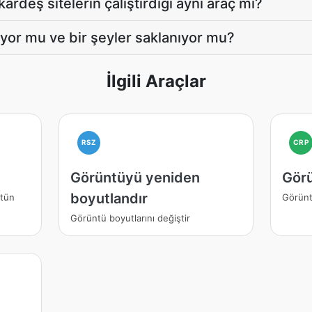
ardeş sitelerin çalıştırdığı aynı araç mı?
or mu ve bir şeyler saklanıyor mu?
İlgili Araçlar
RSZ
CRP
Görüntüyü yeniden
Görü
boyutlandır
ltün
Görüntü
Görüntü boyutlarını değiştir