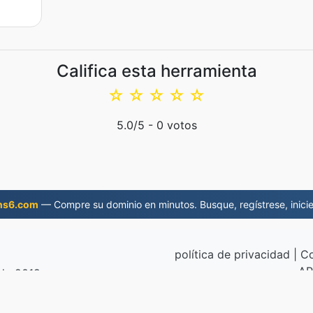
Califica esta herramienta
☆
☆
☆
☆
☆
5.0
/5 -
0
votos
ns6.com
— Compre su dominio en minutos. Busque, regístrese, inicie
política de privacidad
|
Co
AP
sde 2019
© 2026 EPU