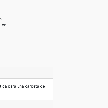
n
o en
+
ctica para una carpeta de
+