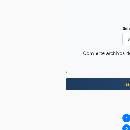
Sel
Convierte archivos de
ns
1
2