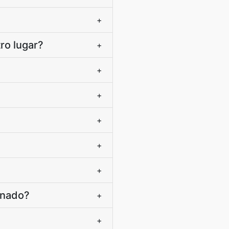
+
ro lugar?
+
+
+
+
+
+
inado?
+
+