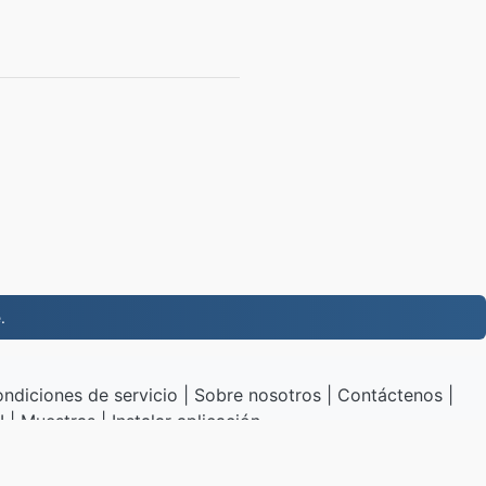
.
ndiciones de servicio
|
Sobre nosotros
|
Contáctenos
|
I
|
Muestras
|
Instalar aplicación
B.to
|
VPS.org
LLC | Hecho por
nadermx