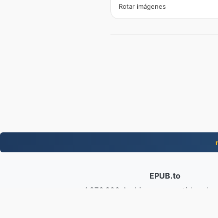
Rotar imágenes
EPUB.to
4,276,306 Archivos convertidos de