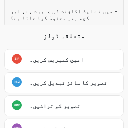
میں نے ایک اکاؤنٹ کی ضرورت ہے، اور
+
کچھ بھی محفوظ کیا جاتا ہے؟
متعلقہ ٹولز
امیج کمپریس کریں۔
ZIP
تصویر کا سائز تبدیل کریں۔
RSZ
تصویر کو تراشیں۔
CRP
ROT