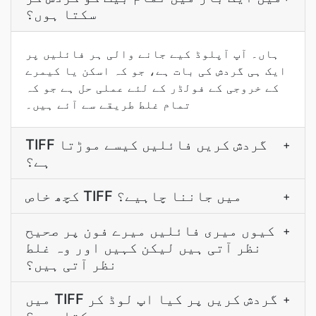
سکتا ہوں؟
ہاں۔ آپ آپلوڈ کیے جانے والی ہر فائلیں پر
ایک ہی گردش کی بات ہے، جو کہ اسکن یا کیمرے
کے خروجی کے فولڈر کے لئے عملی حل ہے جو کہ
تمام غلط طریقے سے آئے ہیں۔
TIFF گردش کریں فائلیں کیسے موڑتا
+
ہے؟
کچھ خاص TIFF میں جاننا چاہیے؟
+
کیوں میری فائلیں میرے فون پر صحیح
+
نظر آتی ہیں لیکن کہیں اور وہ غلط
نظر آتی ہیں؟
میں TIFF گردش کریں پر کیا اپ لوڈ کر
+