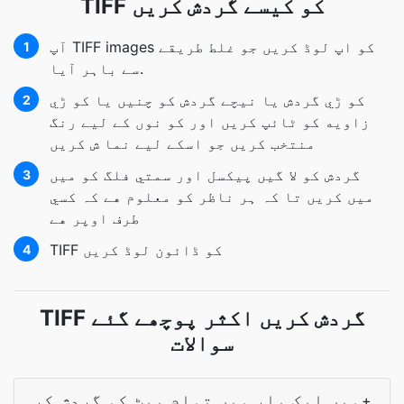
TIFF کو کیسے گردش کریں
آپ TIFF images کو اپ لوڈ کریں جو غلط طریقے
1
سے باہر آیا.
کو ڑي گردش يا نيچے گردش کو چنيں يا کو ڑي
2
زاويه کو ٹائپ کريں اور کو نوں کے ليے رنگ
منتخب کريں جو اسکے ليے نما ش کريں
گردش کو لا گيں پيکسل اور سمتي فلگ کو ميں
3
ميں کريں تا کہ ہر ناظر کو معلوم هے کہ کسي
طرف اوپر هے
TIFF کو ڈائون لوڈ کریں
4
TIFF گردش کریں اکثر پوچھے گئے
سوالات
میں ایک بار میں تمام بیٹ کو گردش کر
+