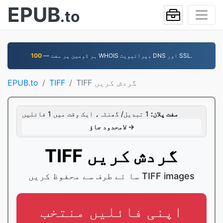
EPUB
.to
— ہر ڈومین پر مفت WHOIS پرائیویٹ، DNS اور SSL.
100
TIFF گردش کریں
TIFF
EPUB.to
مفت پلان:
1 تبدیل/ گھنٹہ، ایک وقت میں 1 فائلیں
لامحدود جاؤ →
TIFF گردش کریں
سا ئے طرف سے محفوظ کریں TIFF images
اپنی فائلیں منتخب