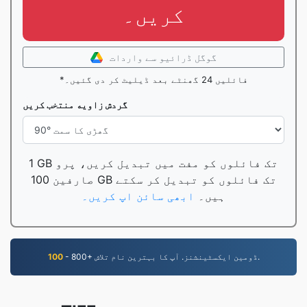
کریں۔
گوگل ڈرائیو سے واردات
*فائلیں 24 گھنٹے بعد ڈیلیٹ کر دی گئیں۔
گردش زاويه منتخب کريں
1 GB تک فائلوں کو مفت میں تبدیل کریں، پرو
صارفین 100 GB تک فائلوں کو تبدیل کر سکتے
ہیں۔
ابھی سائن اپ کریں۔
- 800+ ڈومین ایکسٹینشنز. آپ کا بہترین نام تلاش.
100