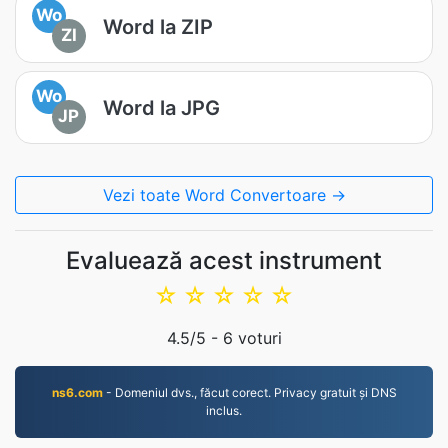
Wo
Word la ZIP
ZI
Wo
Word la JPG
JP
Vezi toate Word Convertoare →
Evaluează acest instrument
☆
☆
☆
☆
☆
4.5
/5 -
6
voturi
ns6.com
- Domeniul dvs., făcut corect. Privacy gratuit și DNS
inclus.