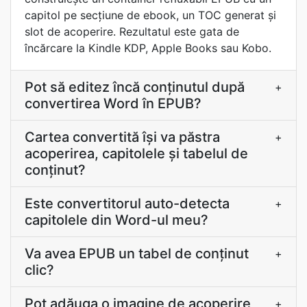
capitol pe secțiune de ebook, un TOC generat și
slot de acoperire. Rezultatul este gata de
încărcare la Kindle KDP, Apple Books sau Kobo.
Pot să editez încă conținutul după
+
convertirea Word în EPUB?
Cartea convertită îşi va păstra
+
acoperirea, capitolele şi tabelul de
conţinut?
Este convertitorul auto-detecta
+
capitolele din Word-ul meu?
Va avea EPUB un tabel de conținut
+
clic?
Pot adăuga o imagine de acoperire
+