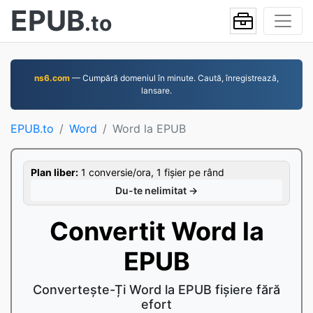
EPUB
.to
ns6.com
— Cumpără domeniul în minute. Caută, înregistrează,
lansare.
EPUB.to
Word
Word la EPUB
Plan liber:
1 conversie/ora, 1 fișier pe rând
Du-te nelimitat →
Convertit Word la
EPUB
Convertește-Ți Word la EPUB fișiere fără
efort