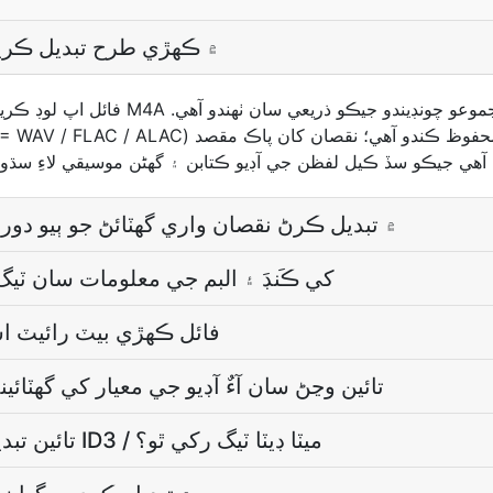
AC3 آڊيو کي M4A ۾ ڪھڙي طرح تبديل ڪ
AC3 کي M4A ۾ تبديل ڪرڻ نقصان واري گھٽائڻ جو ٻيو دو
M4A کي ڪَنڊَ ۽ البم جي معلومات سان 
M4A فائل ڪھڙي بيٽ رائيٽ
AC3 کان M4A تائين وڃڻ سان آءٌ آڊيو جي معيار کي گهٽا
AC3 کان M4A تائين تبديل ڪندڙ ID3 / ميٽا ڊيٽا ٽيگ رکي ٿو؟