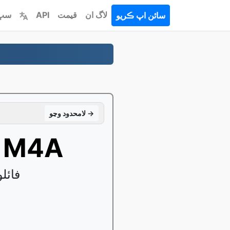
لاگ ان
قيمت
API
سڀ 
سائن اپ ڪريو
لامحدود وڃو →
تبديل ڪريو AC3 جي طرف 4A
پنهنجو بدل