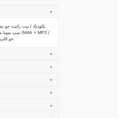
+
AAC / OGG) 192 kbps جو اڻلڀ آھي جيڪو سڏ ڪيل لفظن جي آڊيو ڪتابن ۽ گھڻن موسيقي لاءِ سڌو آھي.
+
+
+
+
+