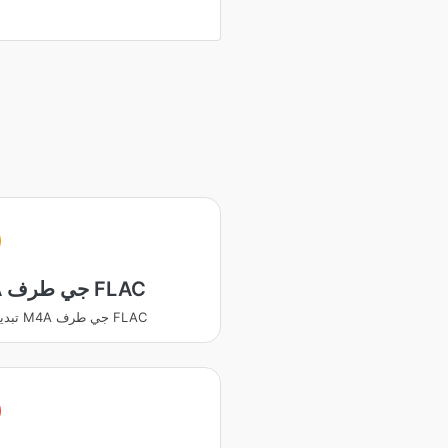
M4A جي طرف FLAC
تبديل ڪريو M4A جي طرف FLAC