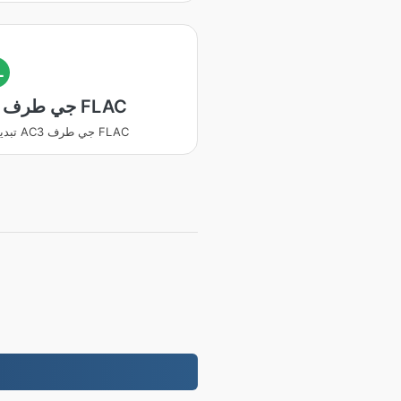
L
AC3 جي طرف FLAC
تبديل ڪريو AC3 جي طرف FLAC