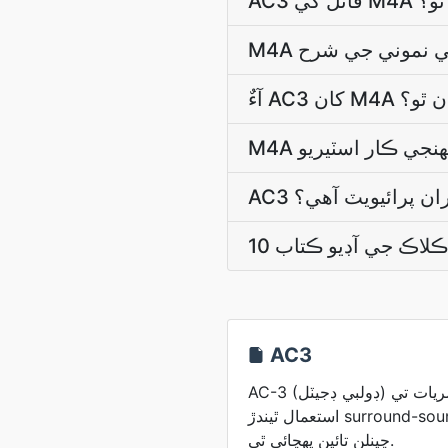
ن ٿو؟
هان ٿو؟
دوران پرائيويٽ آهي؟
AC3
AC-3 (ڊولبي ڊجيٽل) ڊوائيسز ۽ ٽيليويزن جي نشريات تي
استعمال ٿيندڙ surround-sound track آهي، جيڪا 6
چينلن تائين پهچائي ٿي.