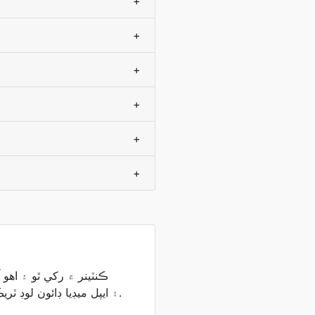
+
+
+
+
+
+
iTunes ۽ ايپل ميڊيا ڊائون لوڊ ٽريڪ لاء استعمال ڪري.