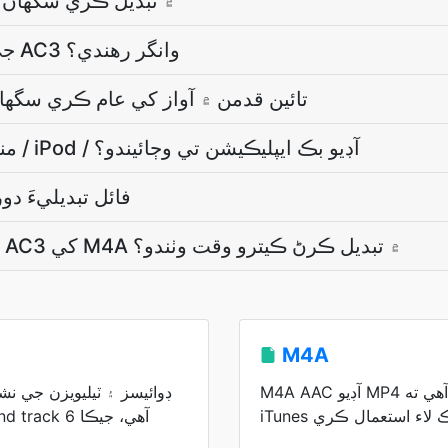
AC3 فائل کي M4A ۾ تبديل ڪري سگها
M4A جي نموني جي شرح AC3 وانگر رهندي؟
آءٌ AC3 کان M4A تائين قدمن ۾ آواز کي عام ڪري سگ
M4A منھنجي ڪار اسٽيريو / iPod / آڊيو بڪ ايپليڪيشن تي وڄائيندو؟
AC3 فائل تبديليءَ 
10 ڪلاڪ جي آڊيو ڪتاب AC3 کي M4A ۾ تبديل ڪرڻ ڪيترو وقت وٺندو؟
M4A
M4A AAC آڊيو MP4 ڪنٽينر ۾ رکي ٿو ۽ اهو آهي ته