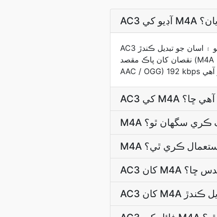
ريان؟
AC3 فائل اپ لوڊ ڪريو ۽ اسان جو تبديل ڪندڙ M4A ڪوڊڪ / بيٽ رائيٽ جو مجموعو چونڊيندو جيڪو ذريعي سان ٺھندو آھي.
نقصان کان پاڪ مقصد (M4A = WAV / FLAC / ALAC) سڀ نمونا محفوظ ڪندو آھي؛ نقصان کان پاڪ مقصد (M4A = MP3 /
ر آھي ڇا؟
ٽيگ ڪري سگهان ٿو؟
 استعمال ڪري ٿي؟
ئيندس ڇا؟