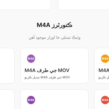
M4A ڪنورٽرز
وڌيڪ تبديلي جا اوزار موجود آهن
M4A
M4A
M4A جي طرف MOV
تبديل ڪريو M4A جي طرف MOV
M4A
M4A