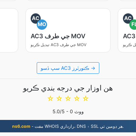
AC
AC
MO
F
AC3 جي طرف MOV
تبديل ڪريو AC3 جي طرف MOV
سڀ ڏسو AC3 ڪنورٽرز →
هن اوزار جي درجه بندي ڪريو
☆
☆
☆
☆
☆
ووٽ
0
/5 -
5.0
- مفت WHOIS رازداري، DNS ۽ SSL هر ڊومين تي.
ns6.com