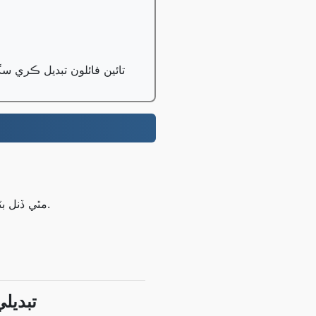
1 GB تائين فائلون مفت ۾ تبديل ڪريو، پرو استعمال ڪندڙ 100 GB تائين فائلون
قدم 1: پنهنجو اپلوڊ ڪريو AC3 مٿي ڏنل بٽڻ استعمال ڪندي يا ڊريگ ۽ ڊراپ ذريعي فائلون.
AC3 جي ط