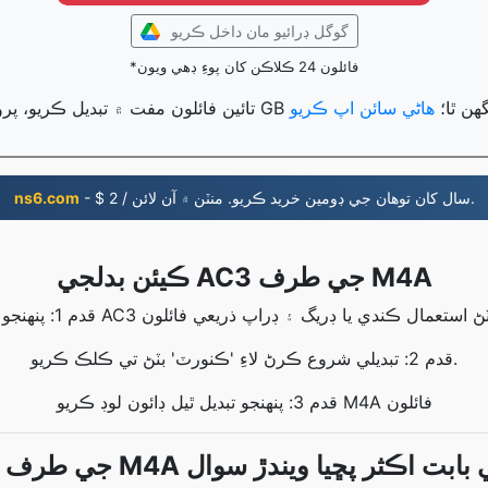
گوگل ڊرائيو مان داخل ڪريو
*فائلون 24 ڪلاڪن کان پوءِ ڊهي ويون
 تبديل ڪري سگهن ٿا؛
هاڻي سائن اپ ڪريو
- $ 2 / سال کان توهان جي ڊومين خريد ڪريو. منٽن ۾ آن لائن.
ns6.com
ڪيئن بدلجي AC3 جي طرف M4A
قدم 2: تبديلي شروع ڪرڻ لاءِ 'ڪنورٽ' بٽڻ تي ڪلڪ ڪريو.
قدم 3: پنهنجو تبديل ٿيل ڊائون لوڊ ڪريو M4A فائلون
رف M4A تبديلي بابت اڪثر پڇيا ويندڙ سوال