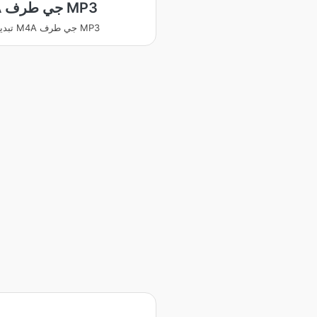
M4A جي طرف MP3
تبديل ڪريو M4A جي طرف MP3