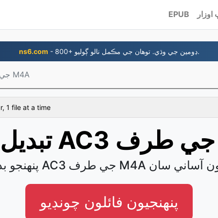
اوزار
EPUB
- 800+ ڊومين جي وڌي. توهان جي مڪمل نالو ڳوليو.
ns6.com
AC3 جي طرف M4A
, 1 file at a time
M
ايو AC3 جي طرف M4A فائلون آساني سان
پنھنجيون فائلون چونڊيو