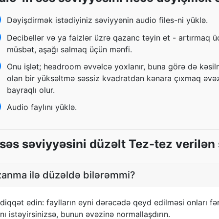
Dəyişdirmək istədiyiniz səviyyənin audio files-ni yüklə.
Decibellər və ya faizlər üzrə qazanc təyin et - artırmaq 
müsbət, aşağı salmaq üçün mənfi.
Onu işlət; headroom əvvəlcə yoxlanır, buna görə də kəsil
olan bir yüksəltmə səssiz kvadratdan kənara çıxmaq əvə
bayraqlı olur.
Audio faylını yüklə.
səs səviyyəsini düzəlt Tez-tez verilən 
zanma ilə düzəldə bilərəmmi?
diqqət edin: faylların eyni dərəcədə qeyd edilməsi onları fər
ı istəyirsinizsə, bunun əvəzinə normallaşdırın.