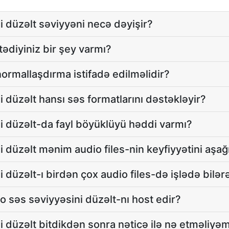
i düzəlt səviyyəni necə dəyişir?
ədiyiniz bir şey varmı?
ormallaşdırma istifadə edilməlidir?
 düzəlt hansı səs formatlarını dəstəkləyir?
i düzəlt-da fayl böyüklüyü həddi varmı?
i düzəlt mənim audio files-nin keyfiyyətini aşağ
 düzəlt-ı birdən çox audio files-də işlədə bilə
o səs səviyyəsini düzəlt-nı host edir?
i düzəlt bitdikdən sonra nəticə ilə nə etməliyə