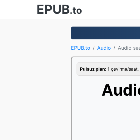
EPUB
.to
EPUB.to
Audio
Audio səs
Pulsuz plan:
1 çevirmə/saat, 
Audi