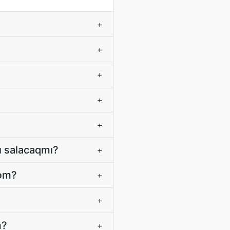
+
+
+
+
+
ı salacaqmı?
+
rəm?
+
+
m?
+