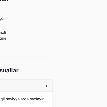
üçün
məli
zinə
suallar
+
qli səviyyələrdə saxlayır.