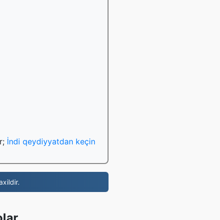
r;
İndi qeydiyyatdan keçin
xildir.
olar