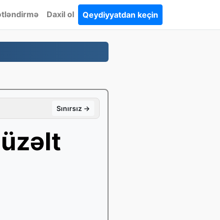
tləndirmə
Daxil ol
Qeydiyyatdan keçin
Sınırsız →
üzəlt