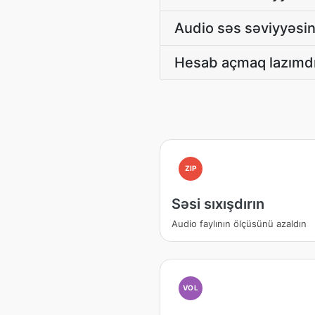
Audio səs səviyyəsini
Hesab açmaq lazımdır
ZIP
Səsi sıxışdırın
Audio faylının ölçüsünü azaldın
VOL