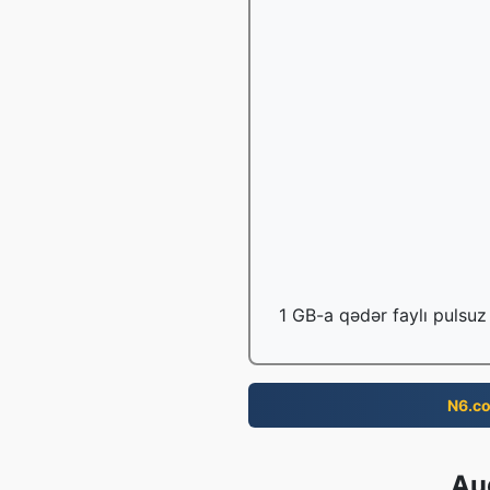
1 GB-a qədər faylı pulsuz 
N6.c
Aud