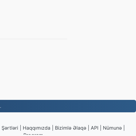
.
Şərtləri
|
Haqqımızda
|
Bizimlə Əlaqə
|
API
|
Nümunə
|
Proqram