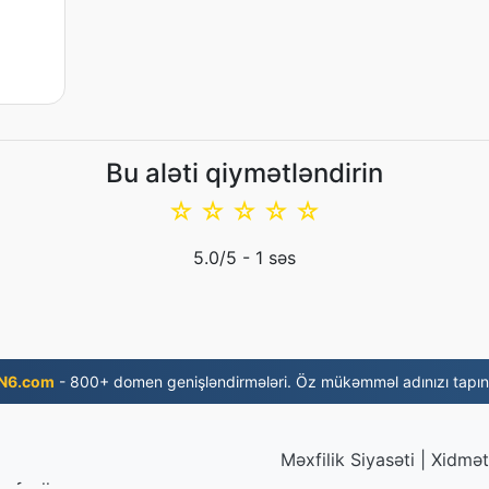
Bu aləti qiymətləndirin
☆
☆
☆
☆
☆
5.0
/5 -
1
səs
N6.com
- 800+ domen genişləndirmələri. Öz mükəmməl adınızı tapın
Məxfilik Siyasəti
|
Xidmət 