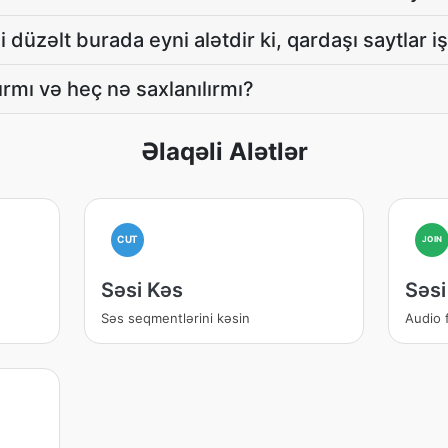
 düzəlt burada eyni alətdir ki, qardaşı saytlar iş
mı və heç nə saxlanılırmı?
Əlaqəli Alətlər
CUT
JOIN
Səsi Kəs
Səsi
Səs seqmentlərini kəsin
Audio f