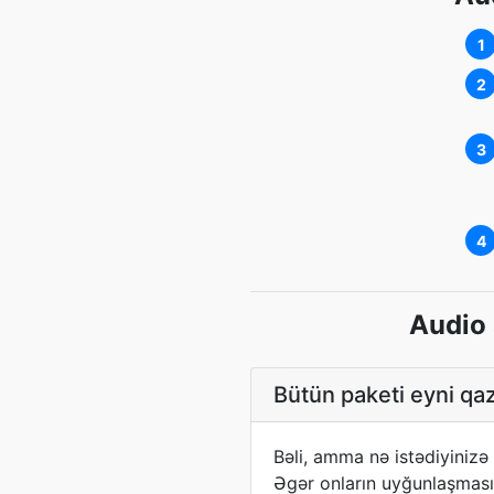
1
2
3
4
Audio 
Bütün paketi eyni qa
Bəli, amma nə istədiyinizə 
Əgər onların uyğunlaşmasın