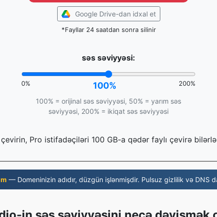
Google Drive-dan idxal et
*Fayllar 24 saatdan sonra silinir
səs səviyyəsi:
0%
200%
100%
100% = orijinal səs səviyyəsi, 50% = yarım səs
səviyyəsi, 200% = ikiqat səs səviyyəsi
çevirin, Pro istifadəçiləri 100 GB-a qədər faylı çevirə bilərlə
om
— Domeninizin adıdır, düzgün işlənmişdir. Pulsuz gizlilik və DNS da
io-in səs səviyyəsini necə dəyişmək 