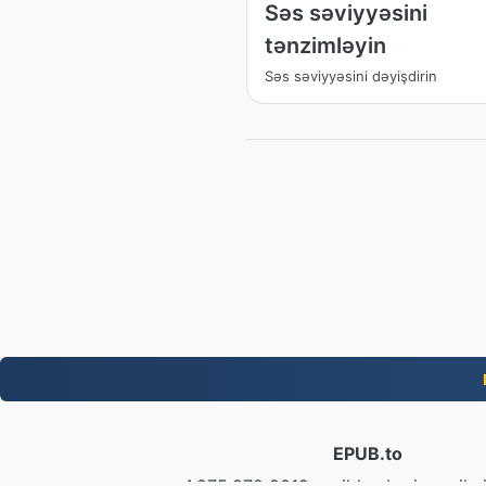
Səs səviyyəsini
tənzimləyin
Səs səviyyəsini dəyişdirin
EPUB.to