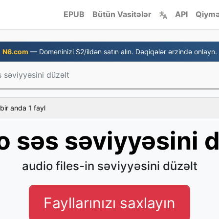
EPUB
Bütün Vasitələr
API
Qiymə
N6.com
— Domeninizi $2/ildən satın alın. Dəqiqələr ərzində onlayn.
 səviyyəsini düzəlt
bir anda 1 fayl
o səs səviyyəsini d
audio files-in səviyyəsini düzəlt
Fayllarınızı saxlayın