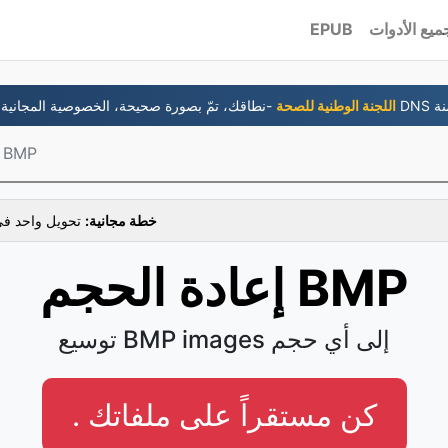
ميع الأدوات
EPUB
جانية و DNS متضمنة
6- اللجنة الوطنية للصحة
إعادة الحجم BMP
خطة مجانية:
تحويل واحد في
إعادة الحجم BMP
توسيع BMP images إلى أي حجم
. كن مستقراً على ملفاتك