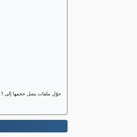
حوّل ملفات يصل حجمها إلى 1 جيجابايت مجانًا، ويمكن لمستخدمي النسخة الاحترافية تحويل ملفات يصل حجمها إلى 100 جيجابايت؛