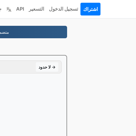
تسجيل الدخول
التسعير
API
ج
اشتراك
-نطاقك، تمّ بصورة صحيحة، الخصوصية الم
لا حدود →