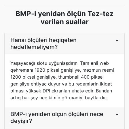
BMP-i yenidən ölçün Tez-tez
verilən suallar
Hansı ölçüləri həqiqətən
+
hədəfləməliyəm?
Yaşayacağı slotu uyğunlaşdırın. Tam enli web
qəhrəmanı 1920 piksel genişliyə, məzmun rəsmi
1200 piksel genişliyə, thumbnail 400 piksel
genişliyə ehtiyac duyur və bu rəqəmlərin ikiqat
olması yüksək DPI ekranları əhatə edir. Bundan
artıq hər şey heç kimin görmədiyi baytlardır.
BMP-i yenidən ölçün ölçüləri necə
+
dəyişir?