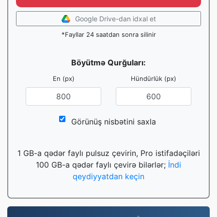
Google Drive-dan idxal et
*Fayllar 24 saatdan sonra silinir
Böyütmə Qurğuları:
En (px)
Hündürlük (px)
Görünüş nisbətini saxla
1 GB-a qədər faylı pulsuz çevirin, Pro istifadəçiləri
100 GB-a qədər faylı çevirə bilərlər;
İndi
qeydiyyatdan keçin