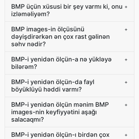
BMP üçün xüsusi bir şey varmı ki, onu
+
izləməliyəm?
BMP images-in ölçüsünü
+
dəyişdirərkən ən çox rast gəlinən
səhv nədir?
BMP-i yenidən ölçün-a nə yükləyə
+
bilərəm?
BMP-i yenidən ölçün-da fayl
+
böyüklüyü həddi varmı?
BMP-i yenidən ölçün mənim BMP
+
images-nin keyfiyyətini aşağı
salacaqmı?
BMP-i yenidən ölçün-ı birdən çox
+