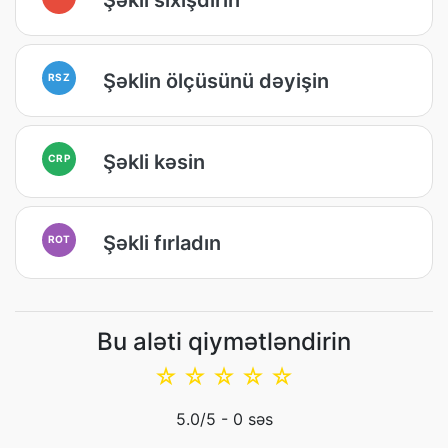
Şəklin ölçüsünü dəyişin
RSZ
Şəkli kəsin
CRP
Şəkli fırladın
ROT
Bu aləti qiymətləndirin
☆
☆
☆
☆
☆
5.0
/5 -
0
səs