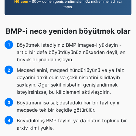
N6.com
- 800+ domen genişləndirmələri. Öz mükəmməl adınızı
tapın.
BMP-i necə yenidən böyütmək olar
Böyütmək istədiyiniz BMP images-i yükləyin -
1
artıq bir dəfə böyütdüyünüz nüsxədən deyil, ən
böyük orijinaldan işləyin.
Məqsəd enini, məqsəd hündürlüyünü və ya faiz
2
dəyərini daxil edin və şəkil nisbətini kilidləyib
saxlayın. Əgər şəkil nisbətini genişləndirmək
istəyirsinizsə, bu kilidləməni aktivləşdirin.
Böyütməni işə sal; dəstədəki hər bir fayl eyni
3
məqsədə tək bir keçidlə götürülür.
Böyüdülmüş BMP faylını ya da bütün toplunu bir
4
arxiv kimi yüklə.