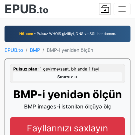
EPUB
.to
N6.com
- Pulsuz WHOIS gizliliyi, DNS və SSL hər domen.
EPUB.to
BMP
BMP-i yenidən ölçün
Pulsuz plan:
1 çevirmə/saat, bir anda 1 fayl
Sınırsız →
BMP-i yenidən ölçün
BMP images-i istənilən ölçüyə ölç
Fayllarınızı saxlayın