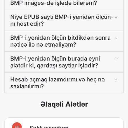
BMP images-də işlədə bilərəm?
Niyə EPUB saytı BMP-i yenidən ölçün-
+
nı host edir?
BMP-i yenidən ölçün bitdikdən sonra
+
nəticə ilə nə etməliyəm?
BMP-i yenidən ölçün burada eyni
+
alətdir ki, qardaşı saytlar işlədir?
Hesab açmaq lazımdırmı və heç nə
+
saxlanılırmı?
Əlaqəli Alətlər
Şəkli sıxışdırın
ZIP