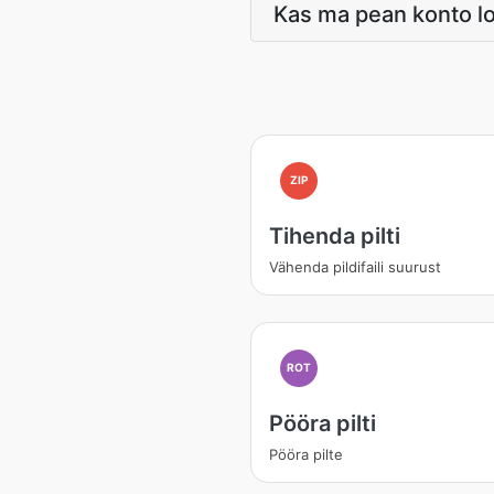
Kas ma pean konto 
ZIP
Tihenda pilti
Vähenda pildifaili suurust
ROT
Pööra pilti
Pööra pilte