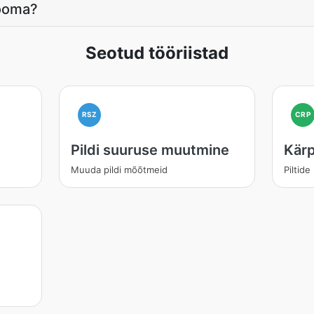
looma?
Seotud tööriistad
RSZ
CRP
Pildi suuruse muutmine
Kärp
Muuda pildi mõõtmeid
Piltide