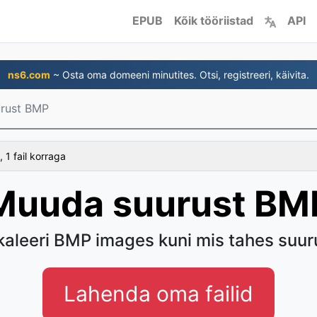
EPUB
Kõik tööriistad
API
ns6.com
~ Osta oma domeeni minutites. Otsi, registreeri, käivita.
rust BMP
 1 fail korraga
Muuda suurust BM
kaleeri BMP images kuni mis tahes suur
Lahenda oma failid