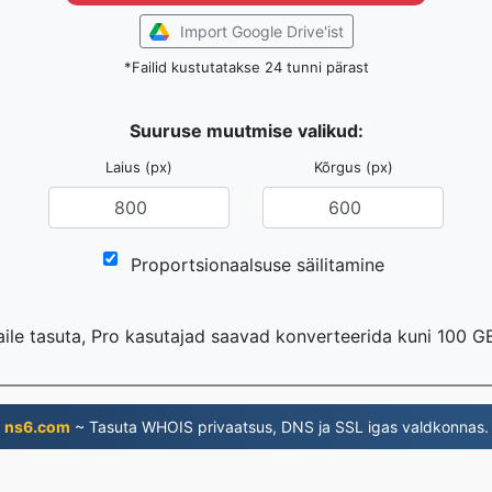
Import Google Drive'ist
*Failid kustutatakse 24 tunni pärast
Suuruse muutmise valikud:
Laius (px)
Kõrgus (px)
Proportsionaalsuse säilitamine
aile tasuta, Pro kasutajad saavad konverteerida kuni 100 GB
ns6.com
~ Tasuta WHOIS privaatsus, DNS ja SSL igas valdkonnas.