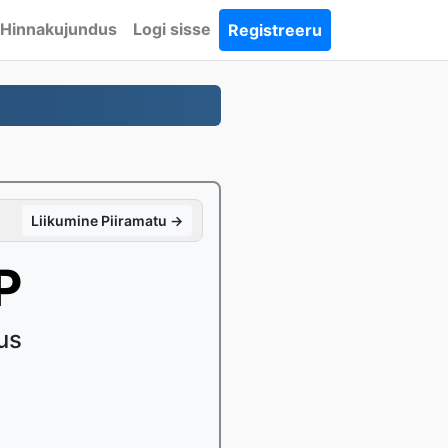
Hinnakujundus
Logi sisse
Registreeru
Liikumine Piiramatu →
P
us