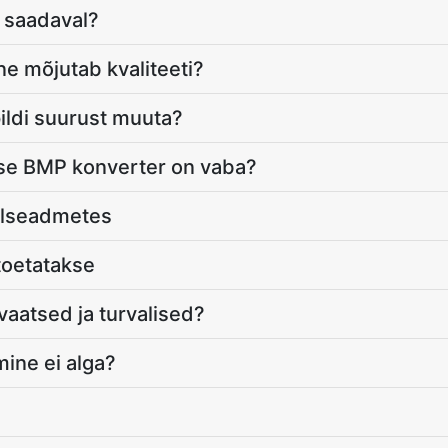
 saadaval?
e mõjutab kvaliteeti?
ildi suurust muuta?
se BMP konverter on vaba?
ilseadmetes
toetatakse
ivaatsed ja turvalised?
imine ei alga?