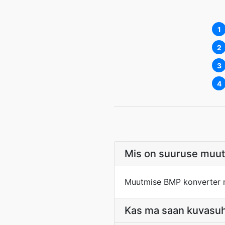
1
2
3
4
Mis on suuruse muu
Muutmise BMP konverter m
Kas ma saan kuvasuhe