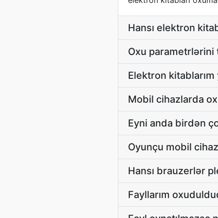
elektron kitabları oxuma
Hansı elektron kita
Oxu parametrlərini
Elektron kitablarım
Mobil cihazlarda o
Eyni anda birdən ço
Oyunçu mobil cihazl
Hansı brauzerlər pl
Fayllarım oxudulduq