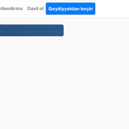
tləndirmə
Daxil ol
Qeydiyyatdan keçin
.