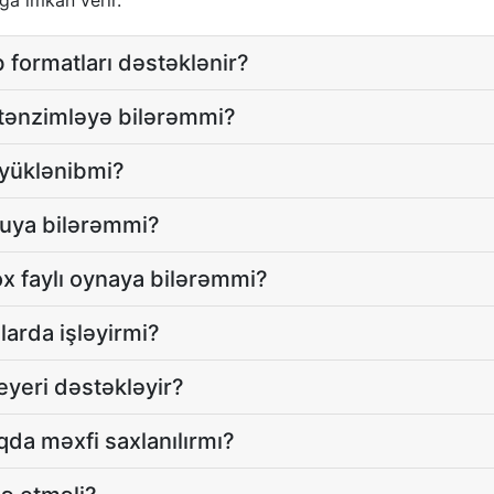
ğa imkan verir.
b formatları dəstəklənir?
 tənzimləyə bilərəmmi?
 yüklənibmi?
xuya bilərəmmi?
x faylı oynaya bilərəmmi?
arda işləyirmi?
eyeri dəstəkləyir?
da məxfi saxlanılırmı?