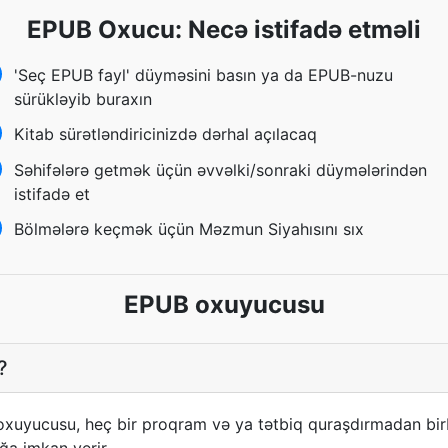
EPUB Oxucu: Necə istifadə etməli
'Seç EPUB fayl' düyməsini basın ya da EPUB-nuzu
sürükləyib buraxın
Kitab sürətləndiricinizdə dərhal açılacaq
Səhifələrə getmək üçün əvvəlki/sonraki düymələrindən
istifadə et
Bölmələrə keçmək üçün Məzmun Siyahısını sıx
EPUB oxuyucusu
?
xuyucusu, heç bir proqram və ya tətbiq quraşdırmadan bir