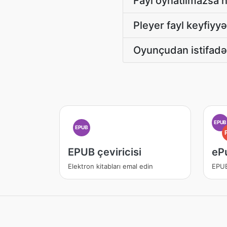
Fayl oynatılmazsa 
Pleyer fayl keyfiyyə
Oyunçudan istifadə
EPUB
EPUB
EPUB çeviricisi
eP
Elektron kitabları emal edin
EPUB