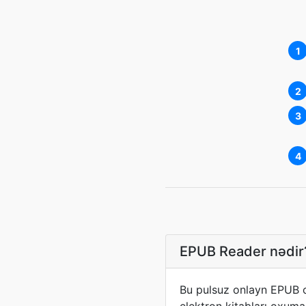
1
2
3
4
EPUB Reader nədir
Bu pulsuz onlayn EPUB o