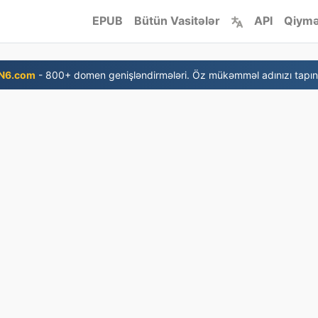
EPUB
Bütün Vasitələr
API
Qiymə
N6.com
- 800+ domen genişləndirmələri. Öz mükəmməl adınızı tapın