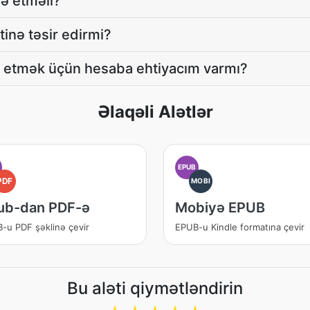
nə etməli?
tinə təsir edirmi?
 etmək üçün hesaba ehtiyacım varmı?
Əlaqəli Alətlər
EPUB
PDF
MOBI
ub-dan PDF-ə
Mobiyə EPUB
-u PDF şəklinə çevir
EPUB-u Kindle formatına çevir
Bu aləti qiymətləndirin