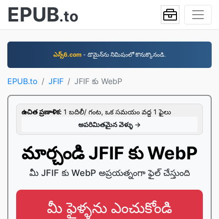
EPUB
.to
ఎన్స్6.com
- డొమైన్‌ను నిమిషంలో కొనుక్కొనండి.
EPUB.to
JFIF
JFIF కు WebP
ఉచిత ప్రణాళిక:
1 బదిలీ/ గంట, ఒక సమయం వద్ద 1 ఫైలు
అపరిమితమైన వెళ్ళు →
మార్చండి JFIF కు WebP
మీ JFIF కు WebP అప్రయత్నంగా ఫైల్ చేస్తుంది
మీ ఫైళ్ళను ఎంచుకోండి