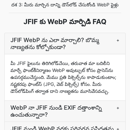
దశ 3: మీరు మార్చిన దాన్ని డౌన్‌లోడ్ చేసుకోండి WebP ఫైళ్లు
JFIF కు WebP మార్పిడి FAQ
JFIF WebP ను ఎలా మార్చాలి? బొమ్మ
+
నాణ్యతను కోల్పోకుండా?
మీ JFIF ఫైలును తిరిగిలోడ్‌చేయి, తరువాత మా బదిలీని
మార్చే ఫాంట్‌కీనిర్మాణం WebP అవుట్పుట్ కోసం ప్రాసెస్‌ను
ఉపసర్గముచేస్తుంది. మేము ప్రతి పిక్సెల్స్‌ను కాపాడుకుంటాం;
నష్టకరపు ఫాంట్‍స్ (JPG, వెబ్ పిక్సెల్స్) కోసం. మీరు
డౌన్‌లోడ్‌పింగ్‌ తర్వాత దాని నాణ్యతను మూసివేసవచ్చు.
WebP నా JFIF నుండి EXIF దత్తాంశాన్ని
+
ఉంచుతున్నారా?
JFIF నుండి WebP వరకు పరివర్తన ప్రసిద్ధతను
+