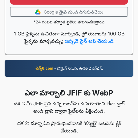
Google డ్రైవ్ నుండి దిగుమతిచేయి
*24 గంటల తర్వాత ఫైల్‌లు తొలగించబడ్డాయి
1 GB ఫైళ్ళను ఉచితంగా మార్చండి, ప్రో యూజర్లు 100 GB
ఫైళ్ళను మార్చవచ్చు;
ఇప్పుడే సైన్ అప్ చేయండి
ఎన్స్6.com
- డొమైన్‌ నడుమ ఉచిత డిఎన్‌ఎస్‌.
ఎలా మార్చాలి JFIF కు WebP
దశ 1: మీ JFIF పైన ఉన్న బటన్‌ను ఉపయోగించి లేదా డ్రాగ్
అండ్ డ్రాప్ ద్వారా ఫైల్‌లను వీక్షించండి.
దశ 2: మార్పిడిని ప్రారంభించడానికి 'కన్వర్ట్' బటన్‌ను క్లిక్
చేయండి.