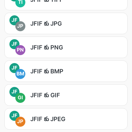
TI
JF
JFIF కు JPG
JP
JF
JFIF కు PNG
PN
JF
JFIF కు BMP
BM
JF
JFIF కు GIF
GI
JF
JFIF కు JPEG
JP