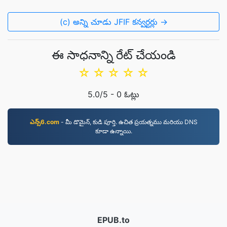
(c) అన్ని చూడు JFIF కన్వర్టర్లు →
ఈ సాధనాన్ని రేట్ చేయండి
☆
☆
☆
☆
☆
5.0
/5 -
0
ఓట్లు
ఎన్స్6.com
- మీ డొమైన్, కుడి పూర్తి. ఉచిత ప్రయత్నము మరియు DNS
కూడా ఉన్నాయి.
EPUB.to