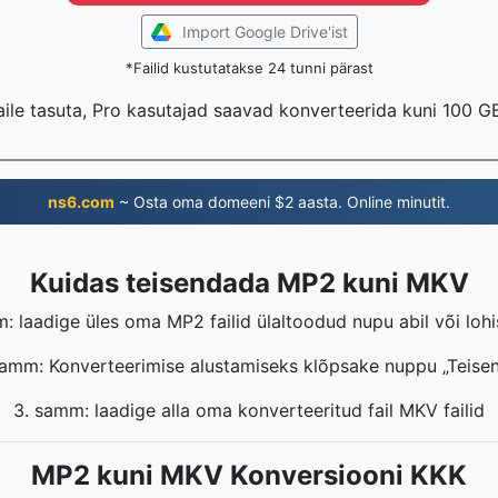
Import Google Drive'ist
*Failid kustutatakse 24 tunni pärast
aile tasuta, Pro kasutajad saavad konverteerida kuni 100 GB
ns6.com
~ Osta oma domeeni $2 aasta. Online minutit.
Kuidas teisendada MP2 kuni MKV
m: laadige üles oma MP2 failid ülaltoodud nupu abil või lohi
samm: Konverteerimise alustamiseks klõpsake nuppu „Teisen
3. samm: laadige alla oma konverteeritud fail MKV failid
MP2 kuni MKV Konversiooni KKK