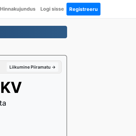
Hinnakujundus
Logi sisse
Registreeru
Liikumine Piiramatu →
MKV
ta