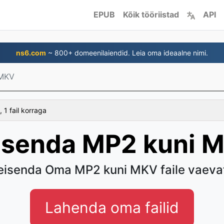
EPUB
Kõik tööriistad
API
ns6.com
~ 800+ domeenilaiendid. Leia oma ideaalne nimi.
 MKV
 1 fail korraga
isenda MP2 kuni 
eisenda Oma MP2 kuni MKV faile vaeva
Lahenda oma failid