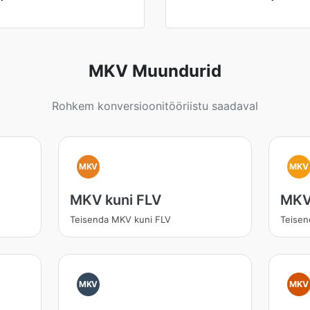
MKV Muundurid
Rohkem konversioonitööriistu saadaval
MKV
MKV
MKV kuni FLV
MKV
Teisenda MKV kuni FLV
Teisen
MKV
MKV