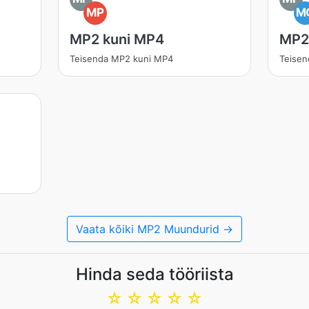
MP
M
MP2 kuni MP4
MP2
Teisenda MP2 kuni MP4
Teise
Vaata kõiki MP2 Muundurid →
Hinda seda tööriista
☆
☆
☆
☆
☆