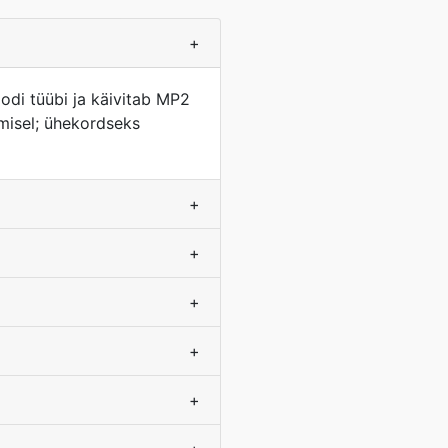
+
oodi tüübi ja käivitab MP2
misel; ühekordseks
+
+
+
+
+