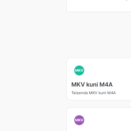
MKV
MKV kuni M4A
Teisenda MKV kuni M4A
MKV