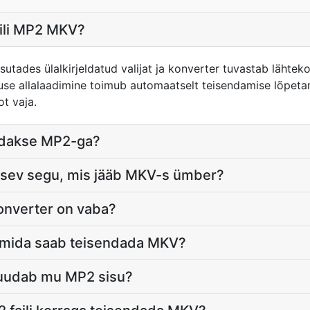
aili MP2 MKV?
asutades ülalkirjeldatud valijat ja konverter tuvastab lähtek
se allalaadimine toimub automaatselt teisendamise lõpeta
t vaja.
ldakse MP2-ga?
sev segu, mis jääb MKV-s ümber?
nverter on vaba?
, mida saab teisendada MKV?
uudab mu MP2 sisu?