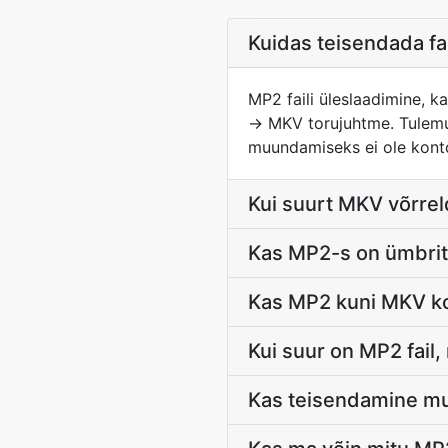
Kuidas teisendada f
MP2 faili üleslaadimine, k
→ MKV torujuhtme. Tulemu
muundamiseks ei ole konto
Kui suurt MKV võrre
Kas MP2-s on ümbrit
Kas MP2 kuni MKV ko
Kui suur on MP2 fail
Kas teisendamine m