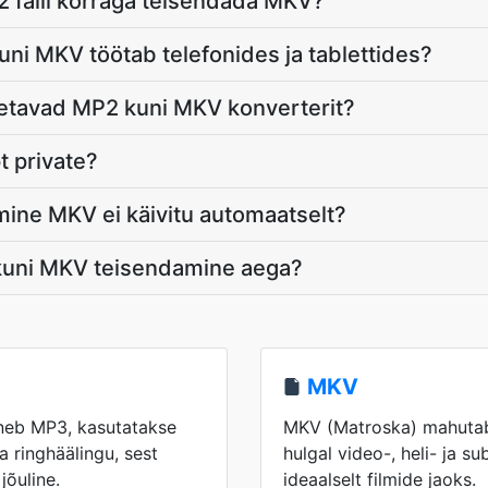
 faili korraga teisendada MKV?
ni MKV töötab telefonides ja tablettides?
oetavad MP2 kuni MKV konverterit?
t private?
dimine MKV ei käivitu automaatselt?
kuni MKV teisendamine aega?
MKV
lneb MP3, kasutatakse
MKV (Matroska) mahutab 
ja ringhäälingu, sest
hulgal video-, heli- ja su
jõuline.
ideaalselt filmide jaoks.