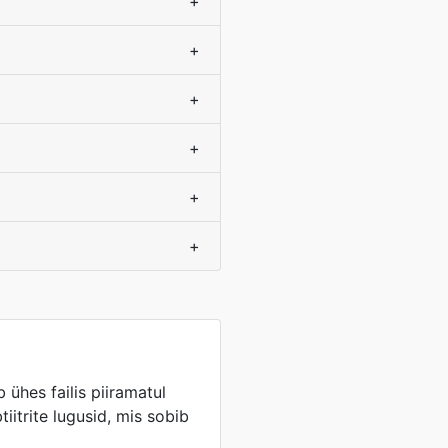
+
+
+
+
+
+
ühes failis piiramatul
btiitrite lugusid, mis sobib