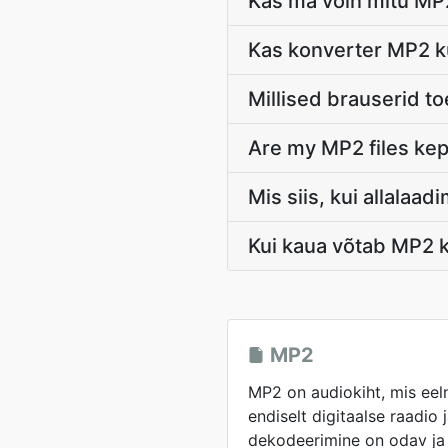
Kas ma võin mitu MP2
Kas konverter MP2 ku
Millised brauserid t
Are my MP2 files kep
Mis siis, kui allalaa
Kui kaua võtab MP2 
MP2
MP2 on audiokiht, mis ee
endiselt digitaalse raadio 
dekodeerimine on odav ja 