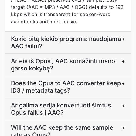
target (AAC = MP3 / AAC / OGG) defaults to 192
kbps which is transparent for spoken-word
audiobooks and most music.
Kokio bitų kiekio programa naudojama
+
AAC failui?
Ar eis iš Opus į AAC sumažinti mano
+
garso kokybę?
Does the Opus to AAC converter keep
+
ID3 / metadata tags?
Ar galima serija konvertuoti šimtus
+
Opus failus į AAC?
Will the AAC keep the same sample
+
rate as Opus?