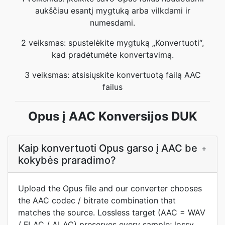
aukščiau esantį mygtuką arba vilkdami ir
numesdami.
2 veiksmas: spustelėkite mygtuką „Konvertuoti“,
kad pradėtumėte konvertavimą.
3 veiksmas: atsisiųskite konvertuotą failą AAC
failus
Opus į AAC Konversijos DUK
Kaip konvertuoti Opus garso į AAC be
+
kokybės praradimo?
Upload the Opus file and our converter chooses
the AAC codec / bitrate combination that
matches the source. Lossless target (AAC = WAV
/ FLAC / ALAC) preserves every sample; lossy