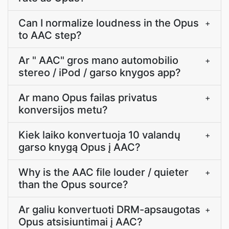
Can I normalize loudness in the Opus
+
to AAC step?
Ar " AAC" gros mano automobilio
+
stereo / iPod / garso knygos app?
Ar mano Opus failas privatus
+
konversijos metu?
Kiek laiko konvertuoja 10 valandų
+
garso knygą Opus į AAC?
Why is the AAC file louder / quieter
+
than the Opus source?
Ar galiu konvertuoti DRM-apsaugotas
+
Opus atsisiuntimai į AAC?