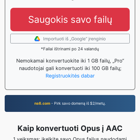
Saugokis savo failų
Importuoti iš „Google“ įrenginio
*Failai ištrinami po 24 valandų
Nemokamai konvertuokite iki 1 GB failų, „Pro“
naudotojai gali konvertuoti iki 100 GB failų;
Registruokitės dabar
ns6.com
- Pirk savo domeną iš $2/metų.
Kaip konvertuoti Opus į AAC
1 veiksmas: įkelkite savo Opus failus naudodami