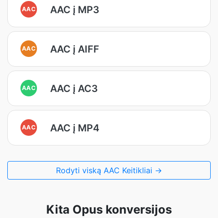
AAC į MP3
AAC
AAC į AIFF
AAC
AAC į AC3
AAC
AAC į MP4
AAC
Rodyti viską AAC Keitikliai →
Kita Opus konversijos