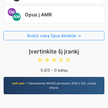
Op
Opus į AMR
AM
Rodyti viską Opus Keitikliai →
Įvertinkite šį įrankį
☆
☆
☆
☆
☆
5.0
/5 -
0
balsų
ns6.com
— Nemokamas WHOIS privatumo, DNS ir SSL visose
srityse.