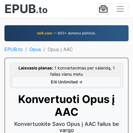
EPUB
.to
ns6.com
— 800+ domeno plėtiniai.
EPUB.to
Opus
Opus į AAC
Laisvasis planas:
1 konvertavimas per valandą, 1
failas vienu metu
Eiti Unlimited →
Konvertuoti Opus į
AAC
Konvertuokite Savo Opus į AAC failus be
vargo