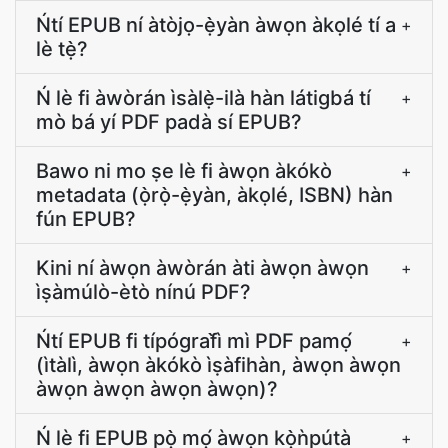
Ńtí EPUB ní àtòjọ-ẹ̀yàn àwọn àkọlé tí a
+
lè tẹ̀?
Ń lè fi àwòrán ìsàlẹ̀-ilà hàn látigbá tí
+
mò bá yí PDF padà sí EPUB?
Bawo ni mo ṣe lè fi àwọn àkókò
+
metadata (ọ̀rọ̀-ẹ̀yàn, àkọlé, ISBN) hàn
fún EPUB?
Kini ní àwọn àwòrán àti àwọn àwọn
+
ìṣàmúlò-ètò nínú PDF?
Ńtí EPUB fi típógraf̀ì mì PDF pamọ́
+
(ìtàlì, àwọn àkókò ìṣàfihàn, àwọn àwọn
àwọn àwọn àwọn àwọn)?
Ń lè fi EPUB pọ̀ mọ́ àwọn kọ̀ǹpútà
+