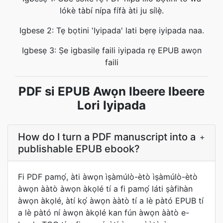
lókè tàbí nípa fífà àti ju sílẹ̀.
Igbese 2: Tẹ bọtini 'Iyipada' lati bẹrẹ iyipada naa.
Igbesẹ 3: Ṣe igbasilẹ faili iyipada rẹ EPUB awọn
faili
PDF si EPUB Awọn Ibeere Ibeere
Lori Iyipada
How do I turn a PDF manuscript into a
+
publishable EPUB ebook?
Fi PDF pamọ́, àti àwọn ìṣàmúlò-ètò ìṣàmúlò-ètò
àwọn ààtò àwọn àkọlé tí a fi pamọ́ láti ṣàfihàn
àwọn àkọlé, àtí kọ́ àwọn ààtò tí a lè pàtó EPUB tí
a lè pàtó ní àwọn àkọlé kan fún àwọn ààtò e-