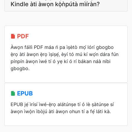
Kindle àti àwọn kọ̀ǹpútà mìíràn?
PDF
Àwọn fáìlì PDF máa ń pa ìṣètò mọ́ lórí gbogbo
ẹ̀rọ àti àwọn ẹ̀rọ ìṣiṣẹ́, èyí tó mú kí wọ́n dára fún
pínpín àwọn ìwé tí ó yẹ kí ó rí bákan náà níbi
gbogbo.
EPUB
EPUB jẹ́ ìrísí ìwé-ẹ̀rọ alátúnṣe tí ó lè ṣàtúnṣe sí
àwọn ìwọ̀n ìbòjú àti àwọn ohun tí a fẹ́ láti kà.