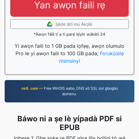
Yan awọn faili rẹ
Ìjáde láti inú Àkọ́lé
*Àwọn fáìlì tí a ti parẹ́ lẹ́yìn wákàtí 24
Yi awọn faili to 1 GB pada lọfẹẹ, awọn olumulo
Pro le yi awọn faili to 100 GB pada;
Forukọsilẹ
nisinsinyi
ns6. com
— Free WHOIS aabo, DNS ati SSL lori gbogbo
domenu.
Báwo ni a ṣe lè yípadà PDF si
EPUB
Igbesẹ 1: Gbe soke rẹ PDF nípa lílo bọ́tìnì tó wà