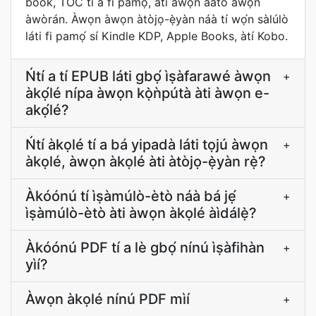
book, TOC tí a fi pamọ́, àtí àwọn ààtò àwọn
àwòrán. Àwọn àwọn àtòjọ-ẹ̀yàn náà tí wọ́n sàlúlò
láti fi pamọ́ sí Kindle KDP, Apple Books, àtí Kobo.
Ńtí a tí EPUB láti gbọ́ ìṣàfarawé àwọn
+
àkọ́lé nípa àwọn kọ̀ǹpútà àti àwọn e-
akọ́lé?
Ńtí àkọlé tí a bá yipadà láti tọjú àwọn
+
àkọlé, àwọn àkọlé àti àtòjọ-ẹ̀yàn rẹ̀?
Àkóónú tí ìṣàmúlò-ètò náà bá jẹ́
+
ìṣàmúlò-ètò àti àwọn àkọlé àìdálẹ̀?
Àkóónú PDF tí a lè gbọ́ nínú ìṣàfihàn
+
yìí?
Àwọn àkọlé nínú PDF mìí
+