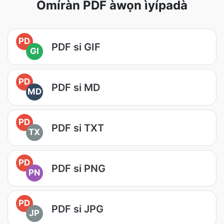
Òmíràn PDF àwọn ìyípadà
PD
PDF si GIF
GI
PD
PDF si MD
MD
PD
PDF si TXT
TX
PD
PDF si PNG
PN
PD
PDF si JPG
JP