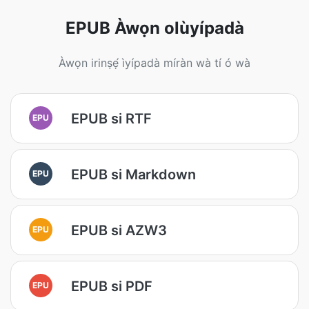
EPUB Àwọn olùyípadà
Àwọn irinṣẹ́ ìyípadà míràn wà tí ó wà
EPUB si RTF
EPU
EPUB si Markdown
EPU
EPUB si AZW3
EPU
EPUB si PDF
EPU