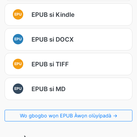
EPUB si Kindle
EPU
EPUB si DOCX
EPU
EPUB si TIFF
EPU
EPUB si MD
EPU
Wo gbogbo wọn EPUB Àwọn olùyípadà →