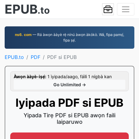
EPUB
.to
ns6. com
— Rá àwọn ààyè rẹ̀ nínú àwọn àkókò. Wá, fipa pamọ́,
fipa ṣẹ́.
EPUB.to
PDF
PDF si EPUB
Àwọn ààyè-iṣẹ́:
1 ìyipada/aago, fáìlì 1 nígbà kan
Go Unlimited →
Iyipada PDF si EPUB
Yipada Tirẹ PDF si EPUB awọn faili
laiparuwo