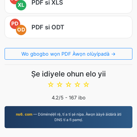
PDF si XLS
XL
PD
PDF si ODT
OD
Wo gbogbo wọn PDF Àwọn olùyípadà →
Ṣe idiyele ohun elo yii
☆
☆
☆
☆
☆
4.2
/5 -
167
ibo
ns6. com
— Dóménẹ́ẹ̀lì rẹ̀, tí a tí ṣé nípa. Àwọn ààyè àìdárà àti
DNS tí a fi pamọ́.