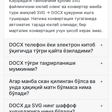
Юқоридаги танловчини қўллаб SVG
файлингизни юклаб олинг ва конвертер манба
тури аниқлаб SVG → DOCX қувурини ишга
туширади. Натижа конвертация тугаганида
автоматик тарзда юклаб олинади; бир
марталик конвертация учун ҳисоб керак эмас.
DOCX телефон ёки электрон китоб
+
ўқигичда тўғри қайта ёзиладими?
DOCX тўғри таҳрирланиши
+
мумкинми?
Агар манба скан қилинган бўлса ва
+
унда ҳақиқий матн бўлмаса нима
бўлади?
DOCX да SVG нинг шаффоф
+
ҳудудларига нима бўлади?