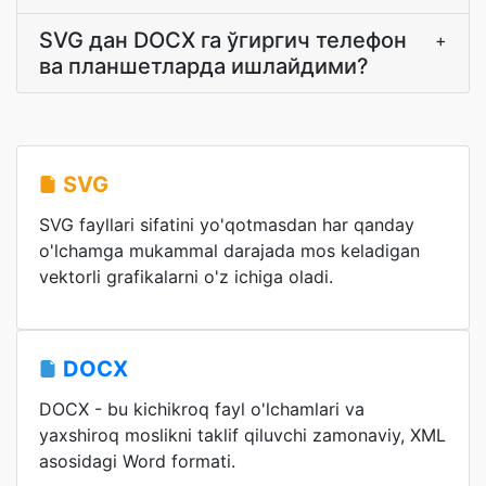
SVG дан DOCX га ўгиргич телефон
+
ва планшетларда ишлайдими?
SVG
SVG fayllari sifatini yo'qotmasdan har qanday
o'lchamga mukammal darajada mos keladigan
vektorli grafikalarni o'z ichiga oladi.
DOCX
DOCX - bu kichikroq fayl o'lchamlari va
yaxshiroq moslikni taklif qiluvchi zamonaviy, XML
asosidagi Word formati.