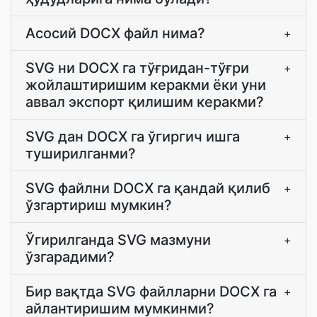
Асосий DOCX файл нима?
+
SVG ни DOCX га тўғридан-тўғри
+
жойлаштиришим керакми ёки уни
аввал экспорт қилишим керакми?
SVG дан DOCX га ўгиргич ишга
+
туширилганми?
SVG файлни DOCX га қандай қилиб
+
ўзгартириш мумкин?
Ўгирилганда SVG мазмуни
+
ўзгарадими?
Бир вақтда SVG файлларни DOCX га
+
айлантиришим мумкинми?