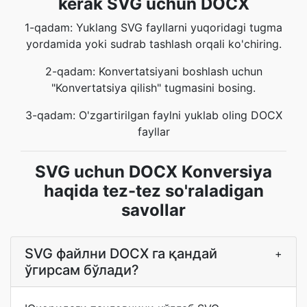
kerak SVG uchun DOCX
1-qadam: Yuklang SVG fayllarni yuqoridagi tugma
yordamida yoki sudrab tashlash orqali ko'chiring.
2-qadam: Konvertatsiyani boshlash uchun
"Konvertatsiya qilish" tugmasini bosing.
3-qadam: O'zgartirilgan faylni yuklab oling DOCX
fayllar
SVG uchun DOCX Konversiya
haqida tez-tez so'raladigan
savollar
SVG файлни DOCX га қандай
+
ўгирсам бўлади?