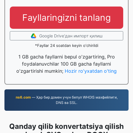
Fayllaringizni tanlang
Google Drive'дан импорт қилиш
*Fayllar 24 soatdan keyin o'chirildi
1 GB gacha fayllarni bepul o'zgartiring, Pro
foydalanuvchilar 100 GB gacha fayllarni
o'zgartirishi mumkin;
Hozir ro'yxatdan o'ting
ns6.com
— Ҳар бир домен учун бепул WHOIS махфийлиги,
DNS ва SSL.
Qanday qilib konvertatsiya qilish