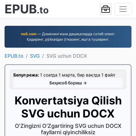
EPUB
.to
ns6.com
— Доменингизни дақиқаларда сотиб олинг.
Қидиринг, рўйхатдан ўтказинг, ишга туширинг.
EPUB.to
SVG
SVG uchun DOCX
Бепул режа:
1 соатда 1 марта, бир вақтда 1 файл
Беҳисоб бориш →
Konvertatsiya Qilish
SVG uchun DOCX
O'Zingizni O'Zgartiring SVG uchun DOCX
fayllarni qiyinchiliksiz