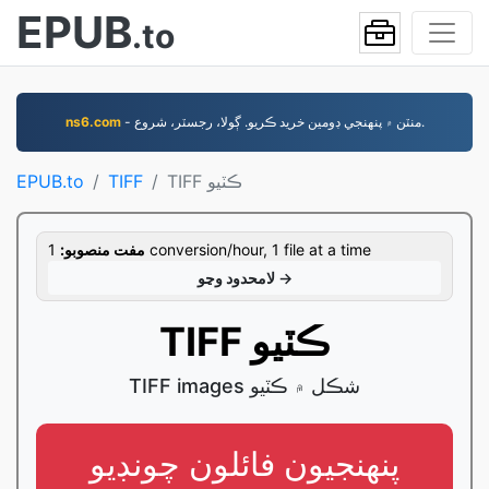
EPUB
.to
- منٽن ۾ پنهنجي ڊومين خريد ڪريو. ڳولا، رجسٽر، شروع.
ns6.com
TIFF ڪٽيو
TIFF
EPUB.to
1 conversion/hour, 1 file at a time
مفت منصوبو:
لامحدود وڃو →
TIFF ڪٽيو
TIFF images شڪل ۾ ڪٽيو
پنھنجيون فائلون چونڊيو