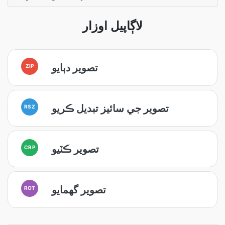
لاڳاپيل اوزار
تصوير دٻايو
ZIP
تصوير جي سائيز تبديل ڪريو
RSZ
تصوير ڪٽيو
CRP
تصوير گھمايو
ROT