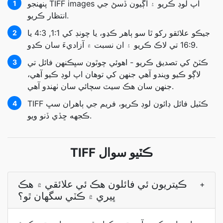
پنھنجو TIFF images اپ لوڊ ڪريو ۽ اڳيون ڏسڻ جي
1
انتظار ڪريو.
جيڪو علائقو رکو ٿا سو ٻاهر ڪڍو، يا چونڊ کي 1:1, 4:3 يا
2
16:9 تي لاڪ ڪريو ۽ ان نسبت ۾ آزاديءَ سان ڪڍو.
ڪٽڻ کي تصديق ڪريو - اھوئي چوٿون سڀڪنھن فائل تي
3
لاڳو ڪيو ويندو آھي جنھن کي توھان اپ لوڊ ڪيو آھي،
جنھن سان ھڪ سيٽ سچائي سان ٺھندو آھي.
TIFF ڪٽيل فائل ڊائون لوڊ ڪريو، فريم جي ٻاهران سڀ
4
ڪجهه ڇڏي ڏنو ويو.
TIFF ڪٽيو سوال
ڪيتريون ئي فائلون ھڪ ئي علائقي ۾ ھڪ
+
ڀيري ۾ ڪٽي سگھان ٿو؟