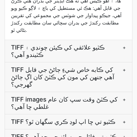
ها، ۽ اهو ڪيس آهي ته هڪ ايڊيٽر جي بدران هتي ڪرڻ
جي قابل آهي: هڪ ئي مستطيل کي باچ ۾ لاڳو ڪيو ويو
آهي، جيڪو پيداوار جي شوٽس جي مجموعي کي تقريبن
مطابقت رکندڙ جي بدران سچائي سان مطابقت رکندڙ
بڻائي ٿو.
TIFF ڪٽيو علائقي کي ڪيئن چونڊي ۽
+
ڪٽيندو آھي؟
TIFF کي ڪابه خاص شيءِ ڄاڻڻ جي قابل
+
آھي جنھن کي مون کي ڪٽڻ کان اڳ ڄاڻڻ
گھرجي؟
TIFF images کي ڪٽڻ وقت سڀ کان عام
+
غلطي ڇا آهي؟
TIFF ڪٽيو تي ڇا اپ لوڊ ڪري سگهان ٿو؟
+
TIFF ڪٽيو تي فائل جي سائز جي حد آھي؟
+