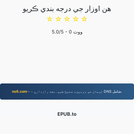
هن اوزار جي درجه بندي ڪريو
☆
☆
☆
☆
☆
ووٽ
0
/5 -
5.0
- توھان جو ڊومين، صحيح ڪيو. مفت رازداري ۽ DNS شامل.
ns6.com
EPUB.to
4,276,106 2019 کان تبديل ٿيل فائلون