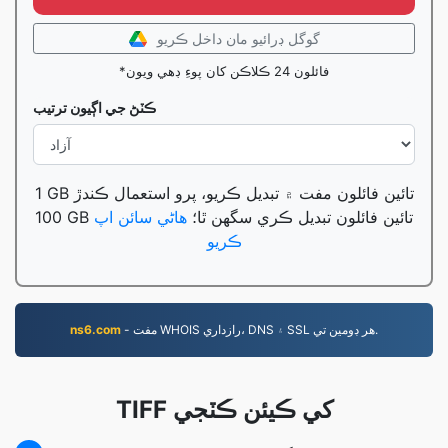
گوگل ڊرائيو مان داخل ڪريو
*فائلون 24 ڪلاڪن کان پوءِ ڊهي ويون
ڪٽڻ جي اڳيون ترتيب
1 GB تائين فائلون مفت ۾ تبديل ڪريو، پرو استعمال ڪندڙ
100 GB تائين فائلون تبديل ڪري سگهن ٿا؛
هاڻي سائن اپ
ڪريو
- مفت WHOIS رازداري، DNS ۽ SSL هر ڊومين تي.
ns6.com
TIFF کي ڪيئن ڪٽجي