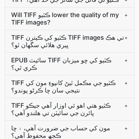
Will TIFF ڪٽيو lower the quality of my
+
TIFF images?
TIFF ڪٽيو کي ڪيترن TIFF images تي هڪ
+
ڀيري هلائي سگهان ٿو؟
EPUB سائيٽ TIFF ڪٽيو کي ڇو ميزبان
+
ڪري ٿي؟
TIFF ڪٽيو جي مڪمل ٿيڻ کانپوءِ مون کي
+
نتيجي سان ڇا ڪرڻو پوندو؟
TIFF ڪٽيو هتي اهو ئي اوزار آهي جيڪو
+
ڀائرن جي سائيٽن تي هلندو آهي؟
مون کي حساب جي ضرورت آهي، ۽ ڇا
+
ڪجھ محفوظ آهي؟