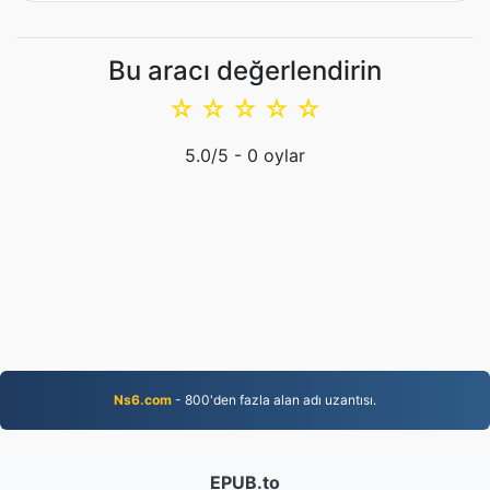
Bu aracı değerlendirin
☆
☆
☆
☆
☆
5.0
/5 -
0
oylar
Ns6.com
- 800'den fazla alan adı uzantısı.
EPUB.to