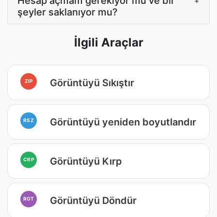
Hesap açmam gerekiyor mu ve bir
+
şeyler saklanıyor mu?
İlgili Araçlar
Görüntüyü Sıkıştır
ZIP
Görüntüyü yeniden boyutlandır
RSZ
Görüntüyü Kırp
CRP
Görüntüyü Döndür
ROT