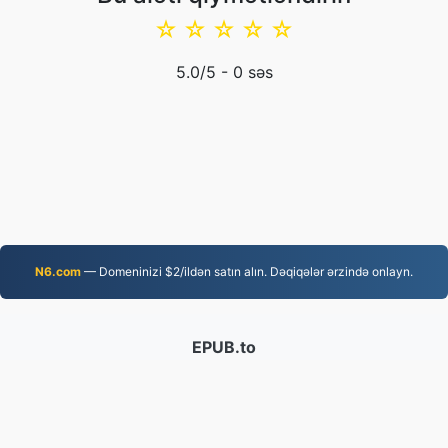
☆
☆
☆
☆
☆
5.0
/5 -
0
səs
N6.com
— Domeninizi $2/ildən satın alın. Dəqiqələr ərzində onlayn.
EPUB.to
4,276,521 2019-cu ildən bəri çevrilmiş fayllar
Məxfilik Siyasəti
|
Xidmət Şərtləri
|
Haqqımızda
|
Bizimlə Əlaqə
|
API
|
Nümunə
|
Proqram