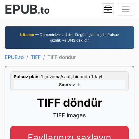
EPUB
.to
N6.com
— Domeninizin adıdır, düzgün işlənmişdir. Pulsuz
gizlilik və DNS daxildir.
EPUB.to
TIFF
TIFF döndür
Pulsuz plan:
1 çevirmə/saat, bir anda 1 fayl
Sınırsız →
TIFF döndür
TIFF images
Fayllarınızı saxlayın