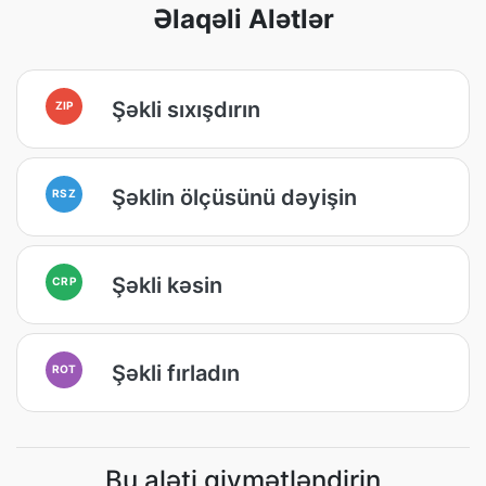
Əlaqəli Alətlər
Şəkli sıxışdırın
ZIP
Şəklin ölçüsünü dəyişin
RSZ
Şəkli kəsin
CRP
Şəkli fırladın
ROT
Bu aləti qiymətləndirin