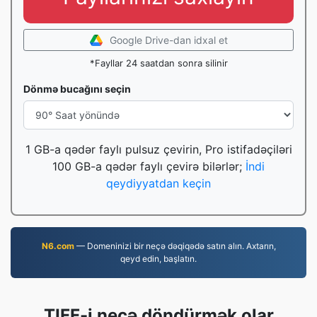
Google Drive-dan idxal et
*Fayllar 24 saatdan sonra silinir
Dönmə bucağını seçin
1 GB-a qədər faylı pulsuz çevirin, Pro istifadəçiləri
100 GB-a qədər faylı çevirə bilərlər;
İndi
qeydiyyatdan keçin
N6.com
— Domeninizi bir neçə dəqiqədə satın alın. Axtarın,
qeyd edin, başlatın.
TIFF-i necə döndürmək olar