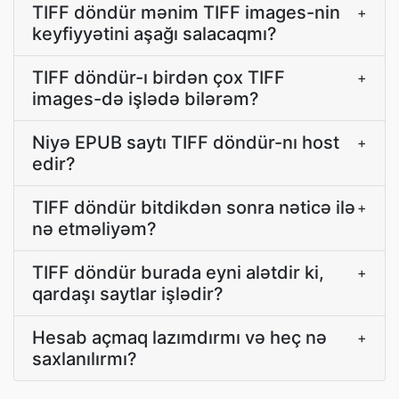
TIFF döndür mənim TIFF images-nin
+
keyfiyyətini aşağı salacaqmı?
TIFF döndür-ı birdən çox TIFF
+
images-də işlədə bilərəm?
Niyə EPUB saytı TIFF döndür-nı host
+
edir?
TIFF döndür bitdikdən sonra nəticə ilə
+
nə etməliyəm?
TIFF döndür burada eyni alətdir ki,
+
qardaşı saytlar işlədir?
Hesab açmaq lazımdırmı və heç nə
+
saxlanılırmı?