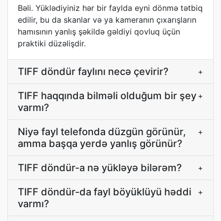
Bəli. Yüklədiyiniz hər bir faylda eyni dönmə tətbiq
edilir, bu da skanlar və ya kameranın çıxarışların
hamısının yanlış şəkildə gəldiyi qovluq üçün
praktiki düzəlişdir.
TIFF döndür faylını necə çevirir?
+
TIFF haqqında bilməli olduğum bir şey
+
varmı?
Niyə fayl telefonda düzgün görünür,
+
amma başqa yerdə yanlış görünür?
TIFF döndür-a nə yükləyə bilərəm?
+
TIFF döndür-da fayl böyüklüyü həddi
+
varmı?