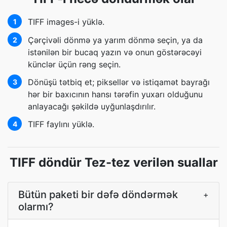
TIFF images-i yüklə.
1
Çərçivəli dönmə ya yarım dönmə seçin, ya da
2
istənilən bir bucaq yazın və onun göstərəcəyi
künclər üçün rəng seçin.
Dönüşü tətbiq et; piksellər və istiqamət bayrağı
3
hər bir baxıcının hansı tərəfin yuxarı olduğunu
anlayacağı şəkildə uyğunlaşdırılır.
TIFF faylını yüklə.
4
TIFF döndür Tez-tez verilən suallar
Bütün paketi bir dəfə döndərmək
+
olarmı?