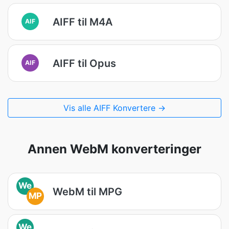
AIFF til M4A
AIF
AIFF til Opus
AIF
Vis alle AIFF Konvertere →
Annen WebM konverteringer
We
WebM til MPG
MP
We