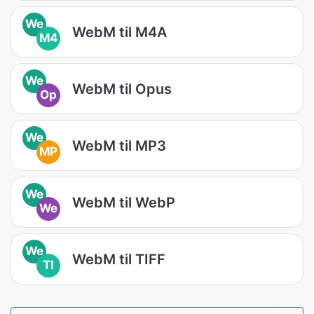
We
WebM til M4A
M4
We
WebM til Opus
Op
We
WebM til MP3
MP
We
WebM til WebP
We
We
WebM til TIFF
TI