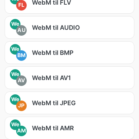
WebM til FLV
FL
We
WebM til AUDIO
AU
We
WebM til BMP
BM
We
WebM til AV1
AV
We
WebM til JPEG
JP
We
WebM til AMR
AM