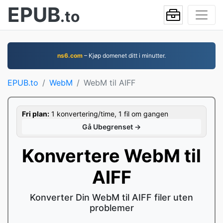
EPUB
.to
ns6.com
– Kjøp domenet ditt i minutter.
EPUB.to
WebM
WebM til AIFF
Fri plan:
1 konvertering/time, 1 fil om gangen
Gå Ubegrenset →
Konvertere WebM til
AIFF
Konverter Din WebM til AIFF filer uten
problemer