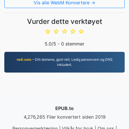
Vis alle WebM Konvertere →
Vurder dette verktøyet
☆
☆
☆
☆
☆
5.0
/5 -
0
stemmer
ns6.com
– Ditt domene, gjort rett. Ledig personvern og DNS
inkludert.
EPUB.to
4,276,265 Filer konvertert siden 2019
Personvernerklæring
|
Vilkår for bruk
|
Om oss
|