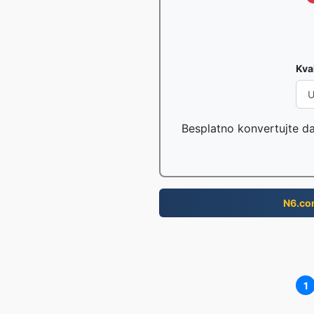
Kva
Besplatno konvertujte d
N6.co
1