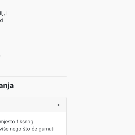
j, i
od
e
anja
+
umjesto fiksnog
 više nego što će gurnuti