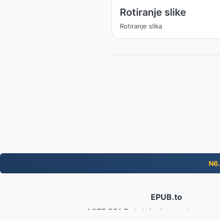
Rotiranje slike
Rotiranje slika
N6
EPUB.to
4,275,551 Datoteke konvertovane o