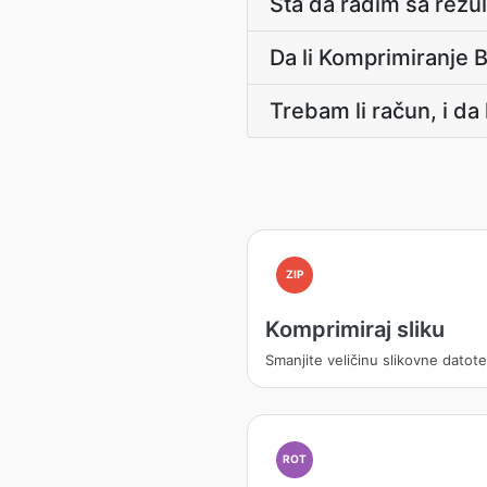
Šta da radim sa rezu
Da li Komprimiranje B
Trebam li račun, i da
ZIP
Komprimiraj sliku
Smanjite veličinu slikovne datot
ROT