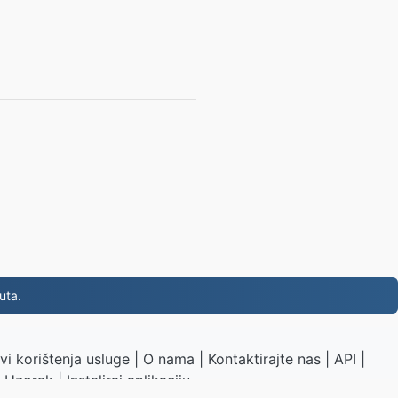
uta.
vi korištenja usluge
|
O nama
|
Kontaktirajte nas
|
API
|
Uzorak
|
Instaliraj aplikaciju