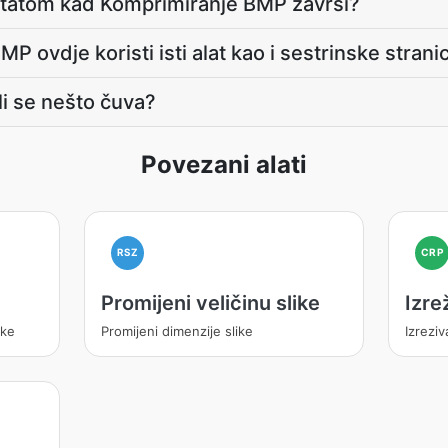
ltatom kad Komprimiranje BMP završi?
MP ovdje koristi isti alat kao i sestrinske strani
 li se nešto čuva?
Povezani alati
RSZ
CRP
Promijeni veličinu slike
Izrež
eke
Promijeni dimenzije slike
Izreziv