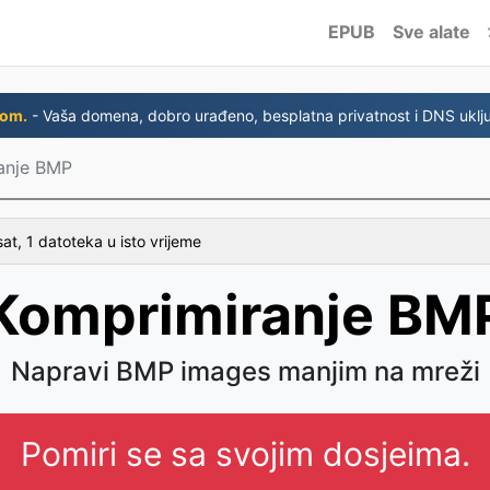
EPUB
Sve alate
com.
- Vaša domena, dobro urađeno, besplatna privatnost i DNS uklju
anje BMP
at, 1 datoteka u isto vrijeme
Komprimiranje BM
Napravi BMP images manjim na mreži
Pomiri se sa svojim dosjeima.