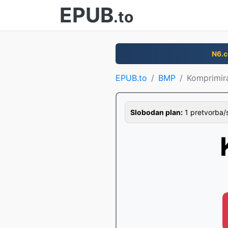
EPUB
.to
N6.
EPUB.to
BMP
Komprimir
Slobodan plan:
1 pretvorba/s