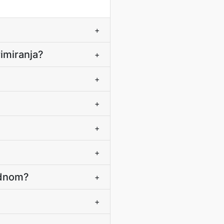
+
rimiranja?
+
+
+
+
+
ednom?
+
+