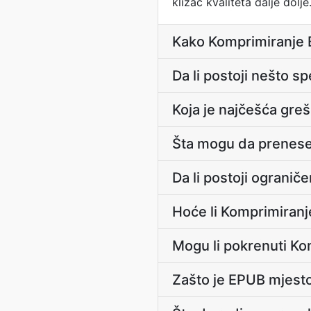
klizač kvaliteta dalje dolje
Kako Komprimiranje 
Da li postoji nešto s
Koja je najčešća gre
Šta mogu da prenes
Da li postoji ograni
Hoće li Komprimiran
Mogu li pokrenuti K
Zašto je EPUB mjest