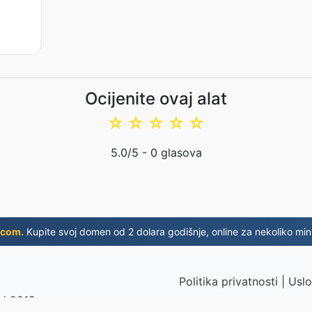
Ocijenite ovaj alat
☆
☆
☆
☆
☆
5.0
/5 -
0
glasova
.com.
Kupite svoj domen od 2 dolara godišnje, online za nekoliko min
Politika privatnosti
|
Uslo
d 2019.