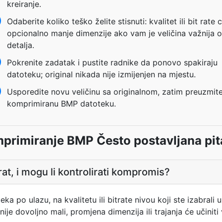
kreiranje.
Odaberite koliko teško želite stisnuti: kvalitet ili bit rate cil
opcionalno manje dimenzije ako vam je veličina važnija 
detalja.
Pokrenite zadatak i pustite radnike da ponovo spakiraju
datoteku; original nikada nije izmijenjen na mjestu.
Usporedite novu veličinu sa originalnom, zatim preuzmit
komprimiranu BMP datoteku.
primiranje BMP Često postavljana pit
at, i mogu li kontrolirati kompromis?
a po ulazu, na kvalitetu ili bitrate nivou koji ste izabrali 
ije dovoljno mali, promjena dimenzija ili trajanja će učiniti