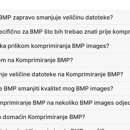
.
BMP zapravo smanjuje veličinu datoteke?
pecifično za BMP što bih trebao znati prije komp
ška prilikom komprimiranja BMP images?
em na Komprimiranje BMP?
čenje veličine datoteke na Komprimiranje BMP?
je BMP smanjiti kvalitet mog BMP images?
omprimiranje BMP na nekoliko BMP images odj
o domaćin Komprimiranje BMP?