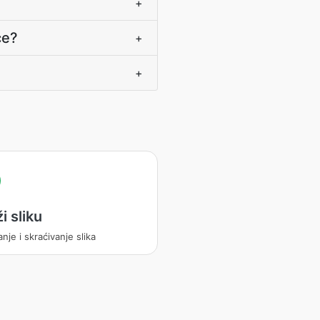
+
ce?
+
+
i sliku
anje i skraćivanje slika