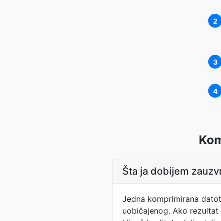
2
3
4
Kom
Šta ja dobijem zauzvr
Jedna komprimirana datotek
uobičajenog. Ako rezultat n