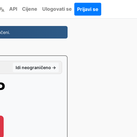
API
Cijene
Ulogovati se
Prijavi se
čeni.
Idi neograničeno →
P