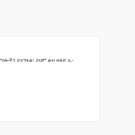
ስሎችን ይደግፋል፣ ይህም ልብ ወለድ ኢ-