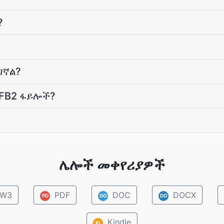
?
ገኛል?
FB2 ፋይሎች?
ሌሎች መቀየሪያዎች
W3
PDF
DOC
DOCX
PD
DO
DO
Kindle
Ki