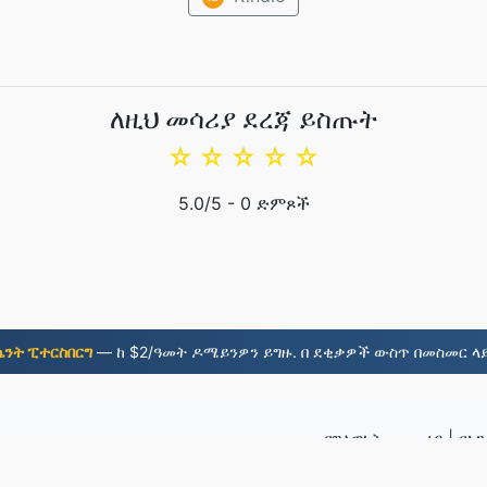
ለዚህ መሳሪያ ደረጃ ይስጡት
☆
☆
☆
☆
☆
5.0
/5 -
0
ድምጾች
ሴንት ፒተርስበርግ
— ከ $2/ዓመት ዶሜይንዎን ይግዙ. በ ደቂቃዎች ውስጥ በመስመር ላይ
የግላዊነት መመሪያ
|
የአ
ፋይሎች
© 2026 EP