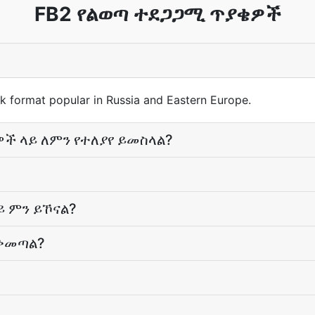
FB2 የልወጣ ተደጋጋሚ ጥያቄዎች
 format popular in Russia and Eastern Europe.
ች ላይ ለምን የተለያየ ይመስላል?
ይ ምን ይኾናል?
ይቀመጣል?