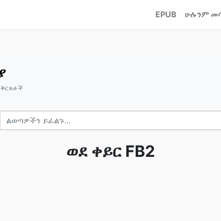
EPUB
ሁሉንም መ
ያ
ዩ ቅርጸቶች
ወደ ቀይር FB2