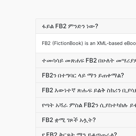
ፋይል FB2 ምንድን ነው?
FB2 (FictionBook) is an XML-based eBook
ተመሳሳይ መጽሐፍ FB2 በሁለት መሣሪያዎ
FB2ን በተግባር ላይ ማን ይጠቀማል?
FB2 እውነተኛ ጽሑፍ ይልቅ ስክሪን ቢያሳ
የጣት አሻራ ምስል FB2ን ሲያስተካክሉ 
FB2 ቋሚ ገጾች አሏት?
የ FB2 ቅርጸት ማን ይቆጣጠራል?