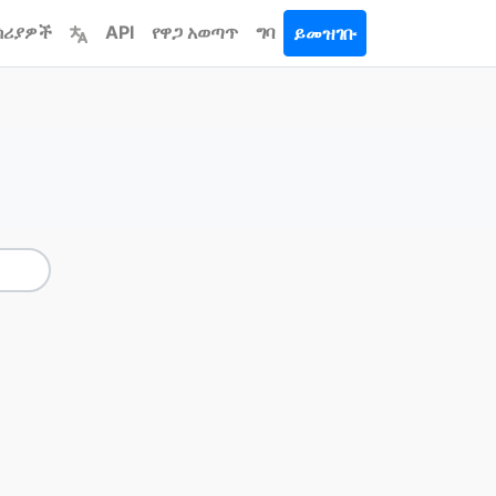
ሳሪያዎች
API
የዋጋ አወጣጥ
ግባ
ይመዝገቡ