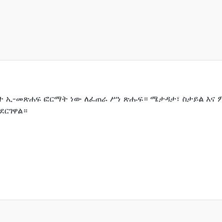
ረተ ኢ-መጽሐፍ ፎርማት ነው ለፈጠራ ሥነ ጽሑፍ። ሜታዳታ፣ ስታይል እና ም
ደርገዋል።