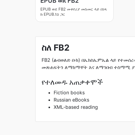
EPUB ወደ FB2
EPUB ወደ FB2 መቀየሪያ መስመር ላይ በነጻ
ከ EPUB.to ጋር
ስለ FB2
FB2 (ልብወለድ ቡክ) በኤክስኤምኤል ላይ የተመሰ
መጽሐፍትን ለማከማቸት እና ለማንበብ ተስማሚ ያ
የተለመዱ አጠቃቀሞች
Fiction books
Russian eBooks
XML-based reading