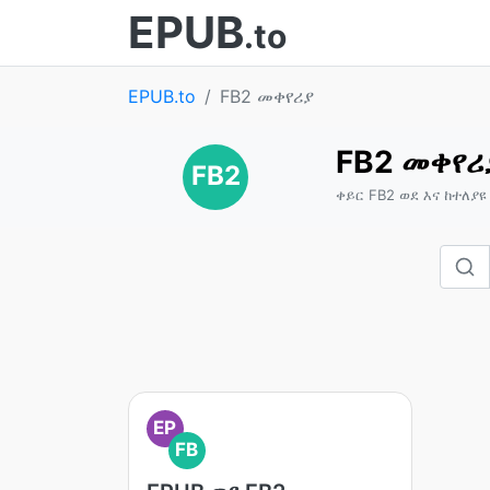
EPUB
.to
EPUB.to
FB2 መቀየሪያ
FB2 መቀየሪ
FB2
ቀይር FB2 ወደ እና ከተለያ
EP
FB