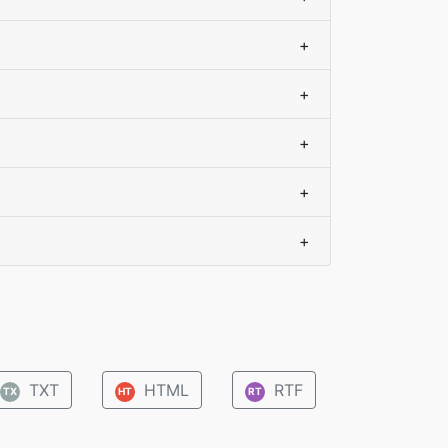
+
+
+
+
+
TXT
HTML
RTF
TX
HT
RT