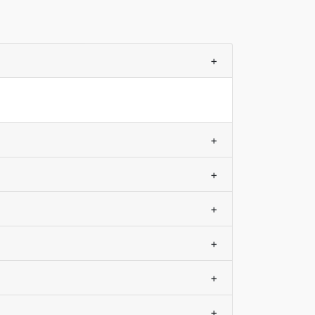
+
+
+
+
+
+
+