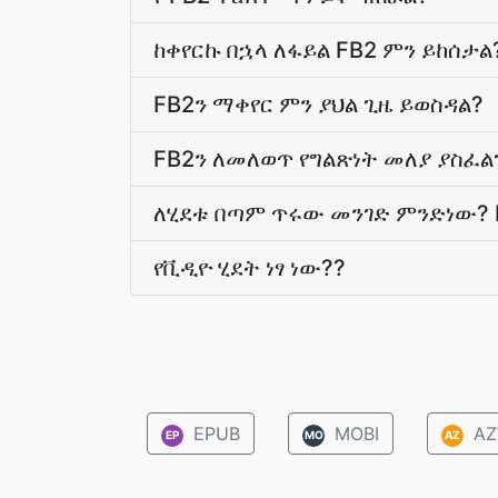
ከቀየርኩ በኋላ ለፋይል FB2 ምን ይከሰታል
FB2ን ማቀየር ምን ያህል ጊዜ ይወስዳል?
FB2ን ለመለወጥ የግልጽነት መለያ ያስፈል
ለሂደቱ በጣም ጥሩው መንገድ ምንድነው? 
የቪዲዮ ሂደት ነፃ ነው??
EPUB
MOBI
AZ
EP
MO
AZ