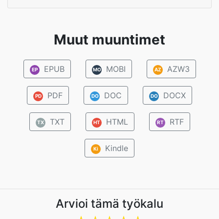
Muut muuntimet
EPUB
MOBI
AZW3
EP
MO
AZ
PDF
DOC
DOCX
PD
DO
DO
TXT
HTML
RTF
TX
HT
RT
Kindle
Ki
Arvioi tämä työkalu