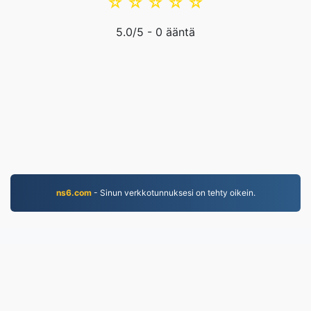
☆
☆
☆
☆
☆
5.0
/5 -
0
ääntä
ns6.com
- Sinun verkkotunnuksesi on tehty oikein.
EPUB.to
4,276,201 Vuodesta 2019 lähtien muunnetut tiedostot
Tietosuojakäytäntö
|
Palveluehdot
|
Tietoa meistä
|