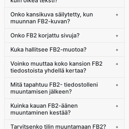
kuin oikea teksti?
Onko kansikuva säilytetty, kun
+
muunnan FB2-kuvan?
Onko FB2 korjattu sivuja?
+
Kuka hallitsee FB2-muotoa?
+
Voinko muuttaa koko kansion FB2
+
tiedostoista yhdellä kertaa?
Mitä tapahtuu FB2- tiedostolleni
+
muuntamisen jälkeen?
Kuinka kauan FB2-äänen
+
muuntaminen kestää?
Tarvitsenko tilin muuntamaan FB2?
+