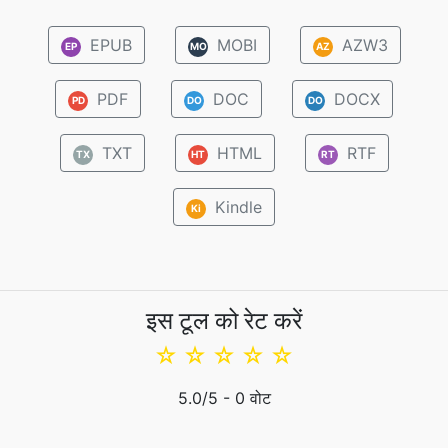
EPUB
MOBI
AZW3
EP
MO
AZ
PDF
DOC
DOCX
PD
DO
DO
TXT
HTML
RTF
TX
HT
RT
Kindle
Ki
इस टूल को रेट करें
☆
☆
☆
☆
☆
5.0
/5 -
0
वोट