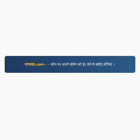
एनएस6.com
- - फोन पर अपने डोमेन को $/ वर्ष से खरीद लीजिए ।
EPUB.to
4,275,445 2019 से परिवर्तित फाइलें
गोपनीयता नीति
|
सेवा की शर्तें
|
हमारे बारे में
|
हमसे संपर्क करें
|
API
|
नमूने
|
संस्थापित करें
© 2026 EPUB.to
|
VPS.org
LLC | द्वारा बनाया गया
nadermx