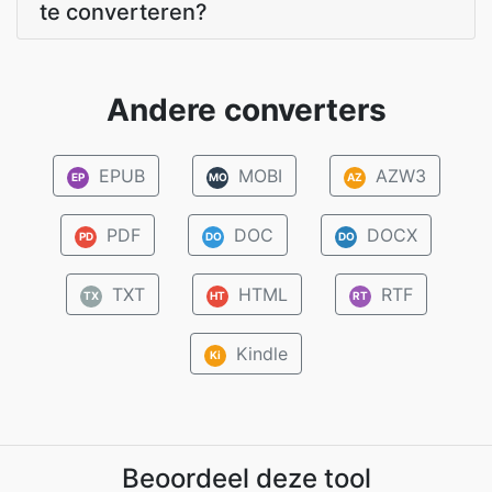
te converteren?
Andere converters
EPUB
MOBI
AZW3
EP
MO
AZ
PDF
DOC
DOCX
PD
DO
DO
TXT
HTML
RTF
TX
HT
RT
Kindle
Ki
Beoordeel deze tool