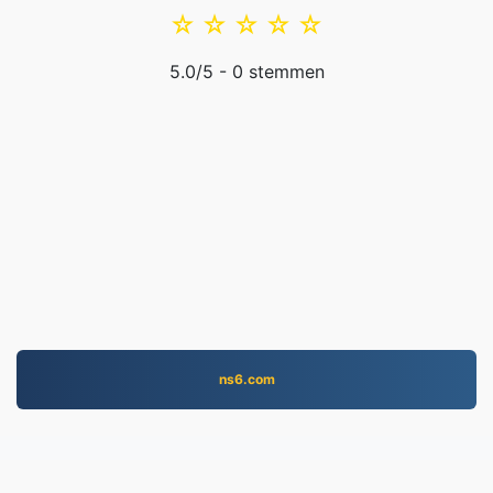
☆
☆
☆
☆
☆
5.0
/5 -
0
stemmen
ns6.com
EPUB.to