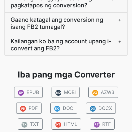
pagkatapos ng conversion?
Gaano katagal ang conversion ng
+
isang FB2 tumagal?
Kailangan ko ba ng account upang i-
+
convert ang FB2?
Iba pang mga Converter
EPUB
MOBI
AZW3
EP
MO
AZ
PDF
DOC
DOCX
PD
DO
DO
TXT
HTML
RTF
TX
HT
RT