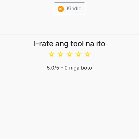
Kindle
Ki
I-rate ang tool na ito
☆
☆
☆
☆
☆
5.0
/5 -
0
mga boto