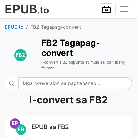
EPUB
.to
EPUB.to
FB2 Tagapag-convert
FB2 Tagapag-
convert
FB2
I-convert FB2 papunta at mula sa iba't ibang
format
I-convert sa FB2
EP
EPUB sa FB2
FB