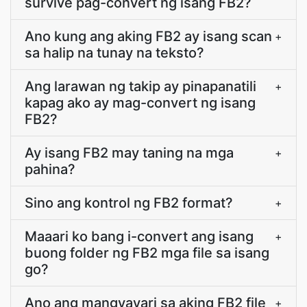
survive pag-convert ng isang FB2?
Ano kung ang aking FB2 ay isang scan
+
sa halip na tunay na teksto?
Ang larawan ng takip ay pinapanatili
+
kapag ako ay mag-convert ng isang
FB2?
Ay isang FB2 may taning na mga
+
pahina?
Sino ang kontrol ng FB2 format?
+
Maaari ko bang i-convert ang isang
+
buong folder ng FB2 mga file sa isang
go?
Ano ang mangyayari sa aking FB2 file
+