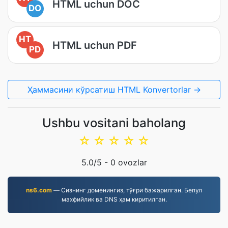
HTML uchun DOC
DO
HT
HTML uchun PDF
PD
Ҳаммасини кўрсатиш HTML Konvertorlar →
Ushbu vositani baholang
☆
☆
☆
☆
☆
5.0
/5 -
0
ovozlar
ns6.com
— Сизнинг доменингиз, тўғри бажарилган. Бепул
махфийлик ва DNS ҳам киритилган.