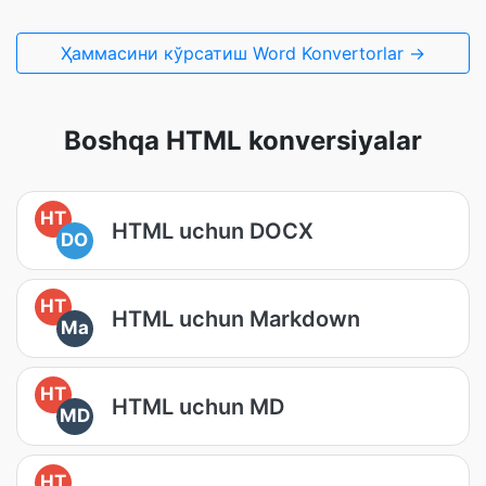
Ҳаммасини кўрсатиш Word Konvertorlar →
Boshqa HTML konversiyalar
HT
HTML uchun DOCX
DO
HT
HTML uchun Markdown
Ma
HT
HTML uchun MD
MD
HT