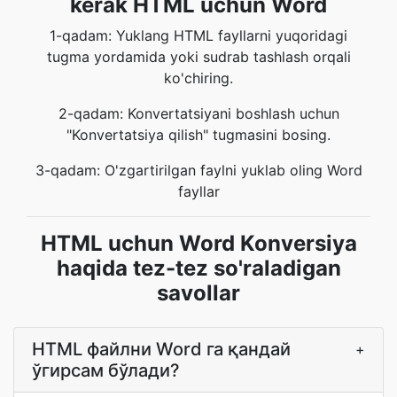
kerak HTML uchun Word
1-qadam: Yuklang HTML fayllarni yuqoridagi
tugma yordamida yoki sudrab tashlash orqali
ko'chiring.
2-qadam: Konvertatsiyani boshlash uchun
"Konvertatsiya qilish" tugmasini bosing.
3-qadam: O'zgartirilgan faylni yuklab oling Word
fayllar
HTML uchun Word Konversiya
haqida tez-tez so'raladigan
savollar
HTML файлни Word га қандай
+
ўгирсам бўлади?