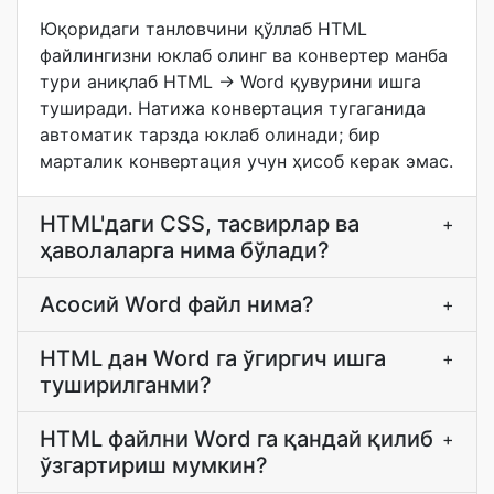
Юқоридаги танловчини қўллаб HTML
файлингизни юклаб олинг ва конвертер манба
тури аниқлаб HTML → Word қувурини ишга
туширади. Натижа конвертация тугаганида
автоматик тарзда юклаб олинади; бир
марталик конвертация учун ҳисоб керак эмас.
HTML'даги CSS, тасвирлар ва
+
ҳаволаларга нима бўлади?
Асосий Word файл нима?
+
HTML дан Word га ўгиргич ишга
+
туширилганми?
HTML файлни Word га қандай қилиб
+
ўзгартириш мумкин?