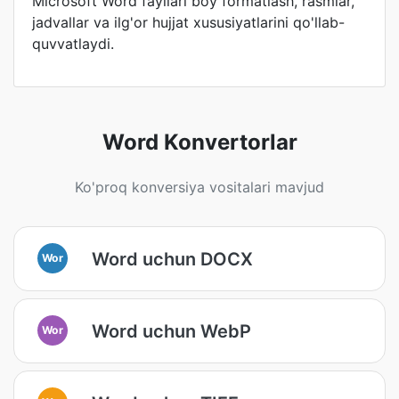
Microsoft Word fayllari boy formatlash, rasmlar,
jadvallar va ilg'or hujjat xususiyatlarini qo'llab-
quvvatlaydi.
Word Konvertorlar
Ko'proq konversiya vositalari mavjud
Word uchun DOCX
Wor
Word uchun WebP
Wor