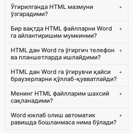
Ўгирилганда HTML мазмуни
+
ўзгарадими?
Бир вақтда HTML файлларни Word
+
га айлантиришим мумкинми?
HTML дан Word га ўгиргич телефон
+
ва планшетларда ишлайдими?
HTML дан Word га ўгирувчи қайси
+
браузерларни қўллаб-қувватлайди?
Менинг HTML файлларим шахсий
+
сақланадими?
Word юклаб олиш автоматик
+
равишда бошланмаса нима бўлади?