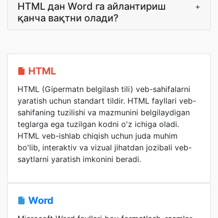
HTML дан Word га айлантириш
+
қанча вақтни олади?
HTML
HTML (Gipermatn belgilash tili) veb-sahifalarni
yaratish uchun standart tildir. HTML fayllari veb-
sahifaning tuzilishi va mazmunini belgilaydigan
teglarga ega tuzilgan kodni o'z ichiga oladi.
HTML veb-ishlab chiqish uchun juda muhim
bo'lib, interaktiv va vizual jihatdan jozibali veb-
saytlarni yaratish imkonini beradi.
Word