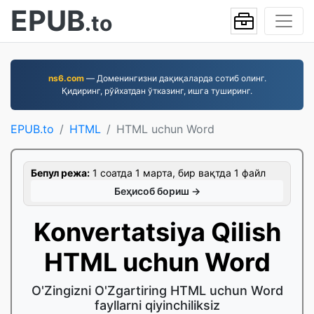
EPUB
.to
ns6.com
— Доменингизни дақиқаларда сотиб олинг.
Қидиринг, рўйхатдан ўтказинг, ишга туширинг.
EPUB.to
HTML
HTML uchun Word
Бепул режа:
1 соатда 1 марта, бир вақтда 1 файл
Беҳисоб бориш →
Konvertatsiya Qilish
HTML uchun Word
O'Zingizni O'Zgartiring HTML uchun Word
fayllarni qiyinchiliksiz