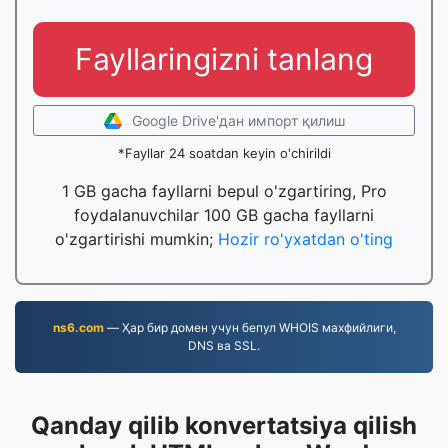
Fayllaringizni tanlang
Google Drive'дан импорт қилиш
*Fayllar 24 soatdan keyin o'chirildi
1 GB gacha fayllarni bepul o'zgartiring, Pro
foydalanuvchilar 100 GB gacha fayllarni
o'zgartirishi mumkin;
Hozir ro'yxatdan o'ting
ns6.com
— Ҳар бир домен учун бепул WHOIS махфийлиги,
DNS ва SSL.
Qanday qilib konvertatsiya qilish