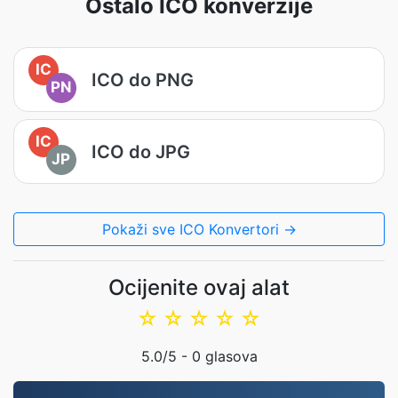
Ostalo ICO konverzije
IC
ICO do PNG
PN
IC
ICO do JPG
JP
Pokaži sve ICO Konvertori →
Ocijenite ovaj alat
☆
☆
☆
☆
☆
5.0
/5 -
0
glasova