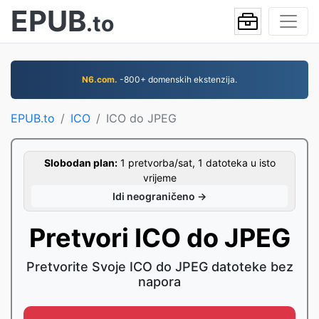
EPUB
.to
N6.com.
-800+ domenskih ekstenzija.
EPUB.to
ICO
ICO do JPEG
Slobodan plan:
1 pretvorba/sat, 1 datoteka u isto
vrijeme
Idi neograničeno →
Pretvori ICO do JPEG
Pretvorite Svoje ICO do JPEG datoteke bez
napora