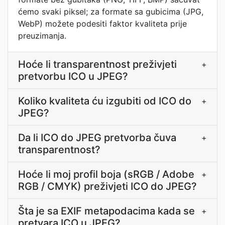
ćemo svaki piksel; za formate sa gubicima (JPG,
WebP) možete podesiti faktor kvaliteta prije
preuzimanja.
Hoće li transparentnost preživjeti
+
pretvorbu ICO u JPEG?
Koliko kvaliteta ću izgubiti od ICO do
+
JPEG?
Da li ICO do JPEG pretvorba čuva
+
transparentnost?
Hoće li moj profil boja (sRGB / Adobe
+
RGB / CMYK) preživjeti ICO do JPEG?
Šta je sa EXIF metapodacima kada se
+
pretvara ICO u JPEG?