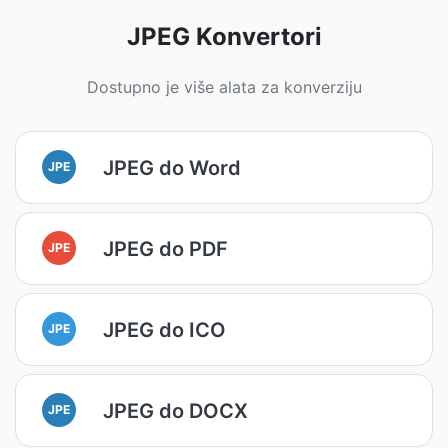
JPEG Konvertori
Dostupno je više alata za konverziju
JPEG do Word
JPE
JPEG do PDF
JPE
JPEG do ICO
JPE
JPEG do DOCX
JPE