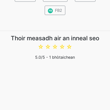
FB2
FB
Thoir measadh air an inneal seo
☆
☆
☆
☆
☆
5.0
/5 -
1
bhòtaichean