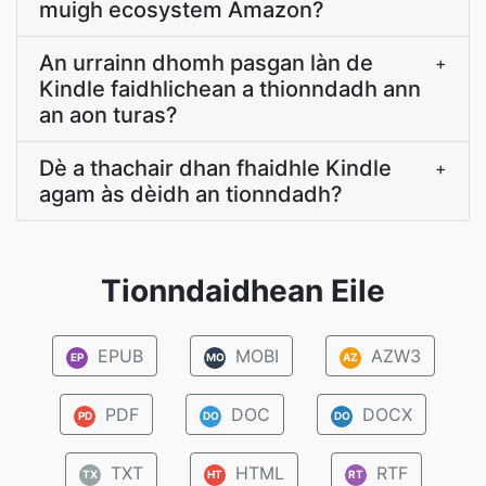
muigh ecosystem Amazon?
An urrainn dhomh pasgan làn de
+
Kindle faidhlichean a thionndadh ann
an aon turas?
Dè a thachair dhan fhaidhle Kindle
+
agam às dèidh an tionndadh?
Tionndaidhean Eile
EPUB
MOBI
AZW3
EP
MO
AZ
PDF
DOC
DOCX
PD
DO
DO
TXT
HTML
RTF
TX
HT
RT