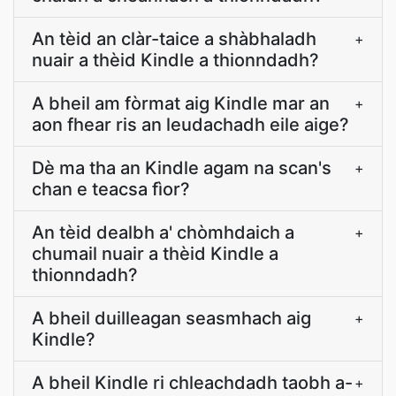
An tèid an clàr-taice a shàbhaladh
+
nuair a thèid Kindle a thionndadh?
A bheil am fòrmat aig Kindle mar an
+
aon fhear ris an leudachadh eile aige?
Dè ma tha an Kindle agam na scan's
+
chan e teacsa fìor?
An tèid dealbh a' chòmhdaich a
+
chumail nuair a thèid Kindle a
thionndadh?
A bheil duilleagan seasmhach aig
+
Kindle?
A bheil Kindle ri chleachdadh taobh a-
+