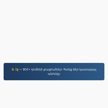
6. էջ
— 800+ դոմենի լրացումներ։ Գտեք ձեր կատարյալ
անունը։
EPUB.to
4,276,541 2019 թվականից ի վեր փոխարկված
ֆայլեր