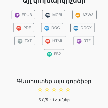
Այլ փոխարկիչներ
EPUB
MOBI
AZW3
EP
MO
AZ
PDF
DOC
DOCX
PD
DO
DO
TXT
HTML
RTF
TX
HT
RT
FB2
FB
Գնահատեք այս գործիքը
☆
☆
☆
☆
☆
5.0
/5 -
1
ձայներ