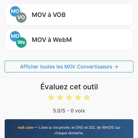
MO
MOV à VOB
VO
MO
MOV à WebM
We
Afficher toutes les MOV Convertisseurs →
Évaluez cet outil
☆
☆
☆
☆
☆
5.0
/5 -
0
voix
ns6.com
— Libre la vie privée, le DNS et SSL de WHOIS sur
chaque domaine.